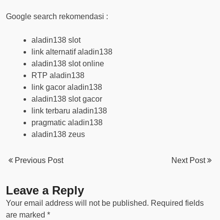
Google search rekomendasi :
aladin138 slot
link alternatif aladin138
aladin138 slot online
RTP aladin138
link gacor aladin138
aladin138 slot gacor
link terbaru aladin138
pragmatic aladin138
aladin138 zeus
Previous Post
Next Post
Leave a Reply
Your email address will not be published.
Required fields
are marked
*