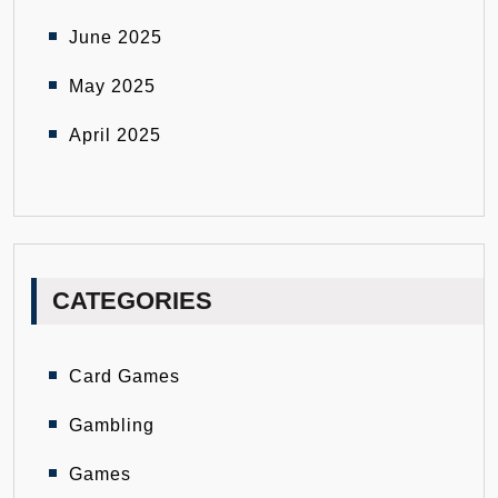
June 2025
May 2025
April 2025
CATEGORIES
Card Games
Gambling
Games