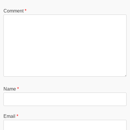
Comment
*
Name
*
Email
*