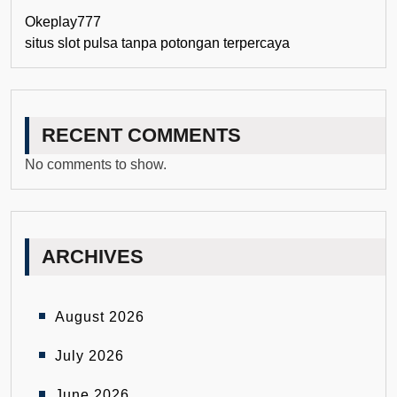
Okeplay777
situs slot pulsa tanpa potongan terpercaya
RECENT COMMENTS
No comments to show.
ARCHIVES
August 2026
July 2026
June 2026