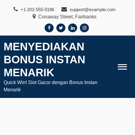
Skip
+1-202-555-0186
support@example.com
to
Conaway Street, Fairbanks
content
MENYEDIAKAN
BONUS INSTAN
MENARIK
Quick Win! Slot Gacor dengan Bonus Instan
Menarik