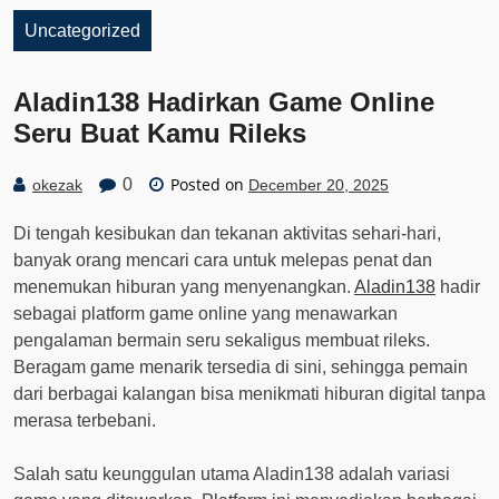
Uncategorized
Aladin138 Hadirkan Game Online
Seru Buat Kamu Rileks
Posted on
0
okezak
December 20, 2025
Di tengah kesibukan dan tekanan aktivitas sehari-hari,
banyak orang mencari cara untuk melepas penat dan
menemukan hiburan yang menyenangkan.
Aladin138
hadir
sebagai platform game online yang menawarkan
pengalaman bermain seru sekaligus membuat rileks.
Beragam game menarik tersedia di sini, sehingga pemain
dari berbagai kalangan bisa menikmati hiburan digital tanpa
merasa terbebani.
Salah satu keunggulan utama Aladin138 adalah variasi