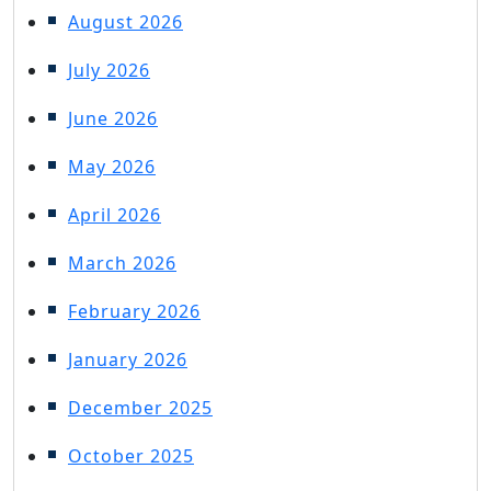
August 2026
July 2026
June 2026
May 2026
April 2026
March 2026
February 2026
January 2026
December 2025
October 2025