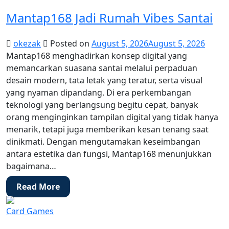
Mantap168 Jadi Rumah Vibes Santai
okezak
Posted on
August 5, 2026
August 5, 2026
Mantap168 menghadirkan konsep digital yang
memancarkan suasana santai melalui perpaduan
desain modern, tata letak yang teratur, serta visual
yang nyaman dipandang. Di era perkembangan
teknologi yang berlangsung begitu cepat, banyak
orang menginginkan tampilan digital yang tidak hanya
menarik, tetapi juga memberikan kesan tenang saat
dinikmati. Dengan mengutamakan keseimbangan
antara estetika dan fungsi, Mantap168 menunjukkan
bagaimana…
Read More
Card Games