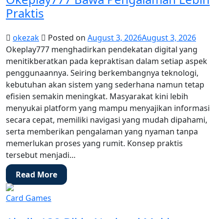
Praktis
okezak
Posted on
August 3, 2026
August 3, 2026
Okeplay777 menghadirkan pendekatan digital yang
menitikberatkan pada kepraktisan dalam setiap aspek
penggunaannya. Seiring berkembangnya teknologi,
kebutuhan akan sistem yang sederhana namun tetap
efisien semakin meningkat. Masyarakat kini lebih
menyukai platform yang mampu menyajikan informasi
secara cepat, memiliki navigasi yang mudah dipahami,
serta memberikan pengalaman yang nyaman tanpa
memerlukan proses yang rumit. Konsep praktis
tersebut menjadi…
Read More
Card Games