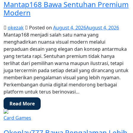
Mantap168 Bawa Sentuhan Premium
Modern
okezak
Posted on
August 4, 2026
August 4, 2026
Mantap168 menjadi salah satu nama yang
menghadirkan nuansa visual modern melalui
perpaduan desain yang elegan dan konsep antarmuka
yang tertata rapi. Sentuhan premium tidak hanya
terlihat dari pemilihan warna maupun ilustrasi, tetapi
juga tercermin pada setiap detail yang dirancang untuk
memberikan pengalaman visual yang lebih nyaman.
Perkembangan dunia digital mendorong berbagai
platform untuk terus berinovasi…
Read More
Card Games
Okeplay777 Bawa Pengalaman Lebih