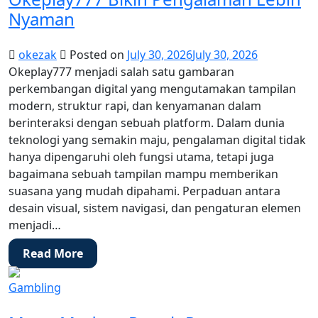
Nyaman
okezak
Posted on
July 30, 2026
July 30, 2026
Okeplay777 menjadi salah satu gambaran
perkembangan digital yang mengutamakan tampilan
modern, struktur rapi, dan kenyamanan dalam
berinteraksi dengan sebuah platform. Dalam dunia
teknologi yang semakin maju, pengalaman digital tidak
hanya dipengaruhi oleh fungsi utama, tetapi juga
bagaimana sebuah tampilan mampu memberikan
suasana yang mudah dipahami. Perpaduan antara
desain visual, sistem navigasi, dan pengaturan elemen
menjadi…
Read More
Gambling