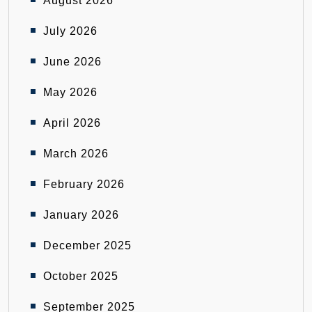
August 2026
July 2026
June 2026
May 2026
April 2026
March 2026
February 2026
January 2026
December 2025
October 2025
September 2025