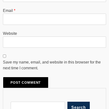
Email
*
Website
Save my name, email, and website in this browser for the
next time I comment.
Search