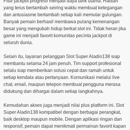
Fitur jackpot progresif menjadi daya tarik utama. Hadiah
yang terus bertambah seiring waktu membuat ketegangan
dan antusiasme bertambah setiap kali memutar gulungan.
Banyak pemain berhasil membawa pulang kemenangan
besar yang mengubah hidup berkat slot ini. Tidak heran jika
game ini menjadi favorit komunitas pecinta jackpot di
seluruh dunia.
Selain itu, layanan pelanggan Slot Super Aladin138 siap
membantu selama 24 jam penuh. Tim support profesional
selalu siap memberikan solusi cepat dan ramah untuk
setiap kendala atau pertanyaan. Komunikasi melalui live
chat, email, maupun telepon membuat pengguna merasa
didukung dan dihargai dalam setiap langkahnya.
Kemudahan akses juga menjadi nilai plus platform ini. Slot
Super Aladin138 kompatibel dengan berbagai perangkat,
baik desktop maupun mobile. Dengan aplikasi ringan dan
responsif, pemain dapat menikmati permainan favorit kapan