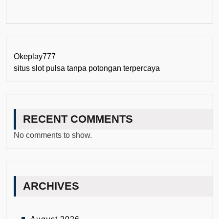
Okeplay777
situs slot pulsa tanpa potongan terpercaya
RECENT COMMENTS
No comments to show.
ARCHIVES