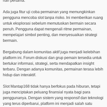
hari pertama.
Ada juga fitur uji coba permainan yang memungkinkan
pengguna mencoba slot tanpa risiko. Ini memberikan ruang
untuk eksplorasi sebelum memutuskan bermain secara
penuh. Pengguna dapat mengenali ritme permainan,
mempelajari simbol penting, dan menyesuaikan strategi
bermain.
Bergabung dalam komunitas aktif juga menjadi kelebihan
platform ini. Forum diskusi dan grup pemain tersedia untuk
bertukar informasi, strategi, serta mendapatkan insight
terbaru. Dengan adanya komunitas, permainan terasa lebih
hidup dan interaktif.
Slot Mantap168 tidak hanya berfokus pada hiburan, tetapi
juga menciptakan peluang finansial nyata bagi para
penggunanya. Dengan sistem yang responsif dan teknologi
yang terus diperbarui, platform ini menjadi salah satu