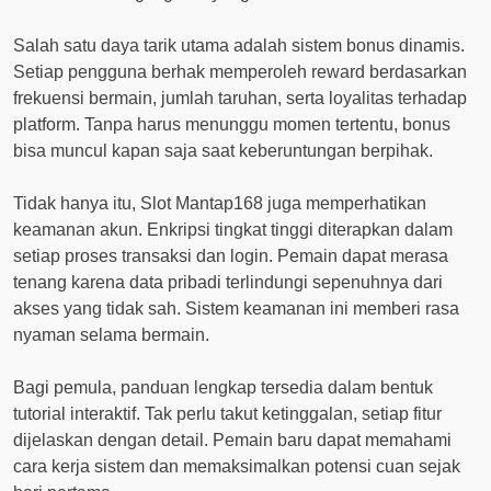
Salah satu daya tarik utama adalah sistem bonus dinamis.
Setiap pengguna berhak memperoleh reward berdasarkan
frekuensi bermain, jumlah taruhan, serta loyalitas terhadap
platform. Tanpa harus menunggu momen tertentu, bonus
bisa muncul kapan saja saat keberuntungan berpihak.
Tidak hanya itu, Slot Mantap168 juga memperhatikan
keamanan akun. Enkripsi tingkat tinggi diterapkan dalam
setiap proses transaksi dan login. Pemain dapat merasa
tenang karena data pribadi terlindungi sepenuhnya dari
akses yang tidak sah. Sistem keamanan ini memberi rasa
nyaman selama bermain.
Bagi pemula, panduan lengkap tersedia dalam bentuk
tutorial interaktif. Tak perlu takut ketinggalan, setiap fitur
dijelaskan dengan detail. Pemain baru dapat memahami
cara kerja sistem dan memaksimalkan potensi cuan sejak