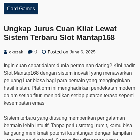
Card Games
Ungkap Jurus Cuan Kilat Lewat
Sistem Terbaru Slot Mantap168
Posted on
0
okezak
June 6, 2025
Ingin cuan cepat dalam dunia permainan daring? Kini hadir
Slot
Mantap168
dengan sistem inovatif yang menawarkan
peluang luar biasa bagi para pemain yang menginginkan
hasil instan. Platform ini menghadirkan pendekatan modern
dalam setiap fitur, menjadikan setiap putaran terasa seperti
kesempatan emas.
Sistem terbaru yang diusung memberikan pengalaman
bermain lebih intuitif. Tanpa perlu strategi rumit, kamu bisa
langsung menikmati potensi keuntungan dengan tampilan