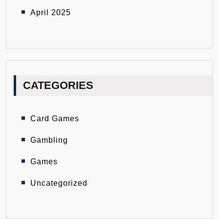
April 2025
CATEGORIES
Card Games
Gambling
Games
Uncategorized