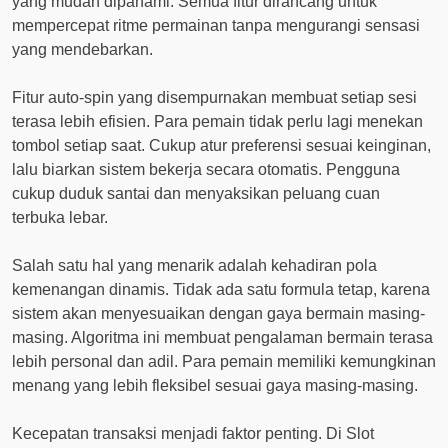
yang mudah dipahami. Semua fitur dirancang untuk
mempercepat ritme permainan tanpa mengurangi sensasi
yang mendebarkan.
Fitur auto-spin yang disempurnakan membuat setiap sesi
terasa lebih efisien. Para pemain tidak perlu lagi menekan
tombol setiap saat. Cukup atur preferensi sesuai keinginan,
lalu biarkan sistem bekerja secara otomatis. Pengguna
cukup duduk santai dan menyaksikan peluang cuan
terbuka lebar.
Salah satu hal yang menarik adalah kehadiran pola
kemenangan dinamis. Tidak ada satu formula tetap, karena
sistem akan menyesuaikan dengan gaya bermain masing-
masing. Algoritma ini membuat pengalaman bermain terasa
lebih personal dan adil. Para pemain memiliki kemungkinan
menang yang lebih fleksibel sesuai gaya masing-masing.
Kecepatan transaksi menjadi faktor penting. Di Slot