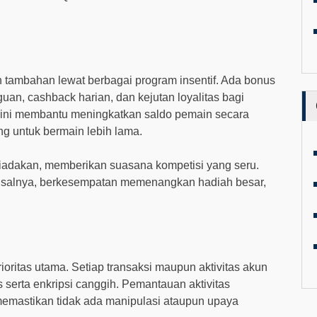
tambahan lewat berbagai program insentif. Ada bonus
an, cashback harian, dan kejutan loyalitas bagi
 ini membantu meningkatkan saldo pemain secara
ng untuk bermain lebih lama.
diadakan, memberikan suasana kompetisi yang seru.
 misalnya, berkesempatan memenangkan hadiah besar,
itas utama. Setiap transaksi maupun aktivitas akun
serta enkripsi canggih. Pemantauan aktivitas
emastikan tidak ada manipulasi ataupun upaya