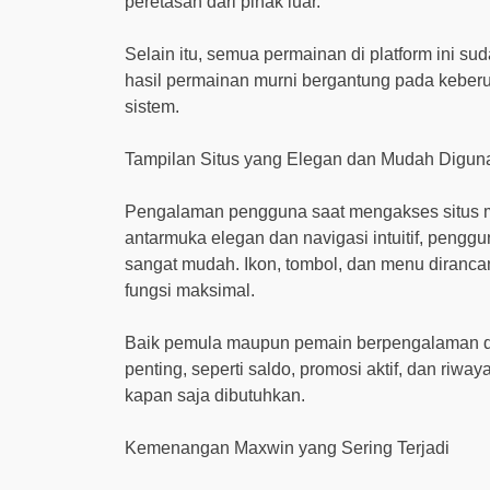
peretasan dari pihak luar.
Selain itu, semua permainan di platform ini sud
hasil permainan murni bergantung pada keberu
sistem.
Tampilan Situs yang Elegan dan Mudah Digun
Pengalaman pengguna saat mengakses situs me
antarmuka elegan dan navigasi intuitif, pengg
sangat mudah. Ikon, tombol, dan menu diranc
fungsi maksimal.
Baik pemula maupun pemain berpengalaman dap
penting, seperti saldo, promosi aktif, dan riwa
kapan saja dibutuhkan.
Kemenangan Maxwin yang Sering Terjadi