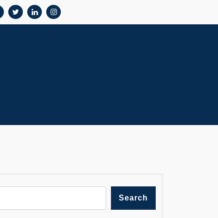
Search