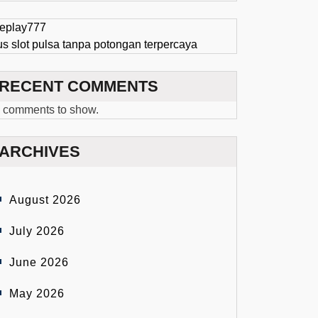
eplay777
tus slot pulsa tanpa potongan terpercaya
RECENT COMMENTS
 comments to show.
ARCHIVES
August 2026
July 2026
June 2026
May 2026