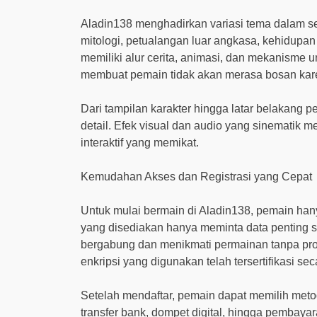
Aladin138 menghadirkan variasi tema dalam se
mitologi, petualangan luar angkasa, kehidupan
memiliki alur cerita, animasi, dan mekanisme 
membuat pemain tidak akan merasa bosan karen
Dari tampilan karakter hingga latar belakang
detail. Efek visual dan audio yang sinematik m
interaktif yang memikat.
Kemudahan Akses dan Registrasi yang Cepat
Untuk mulai bermain di Aladin138, pemain hany
yang disediakan hanya meminta data penting 
bergabung dan menikmati permainan tanpa pros
enkripsi yang digunakan telah tersertifikasi sec
Setelah mendaftar, pemain dapat memilih meto
transfer bank, dompet digital, hingga pembaya