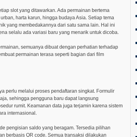
tiap slot yang ditawarkan. Ada permainan bertema
 urban, harta karun, hingga budaya Asia. Setiap tema
unik yang membedakannya dari satu sama lain. Hal ini
a selalu ada variasi baru yang menarik untuk dicoba.
 permainan, semuanya dibuat dengan perhatian terhadap
embuat permainan terasa seperti bagian dari film
a perlu melalui proses pendaftaran singkat. Formulir
saja, sehingga pengguna baru dapat langsung
edur rumit. Keamanan data juga terjamin karena sistem
ara internasional.
de pengisian saldo yang beragam. Tersedia pilihan
ran berbasis QR code. Semua transaksi dilakukan