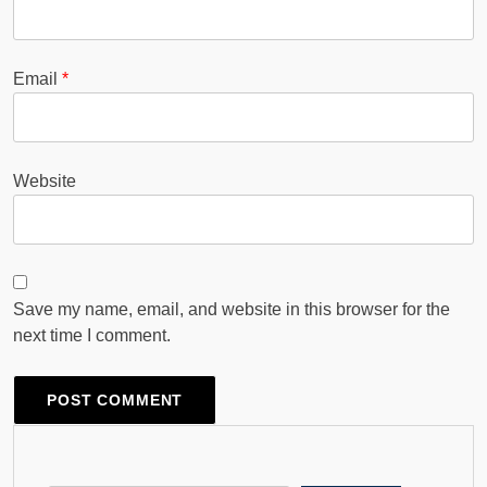
Email
*
Website
Save my name, email, and website in this browser for the
next time I comment.