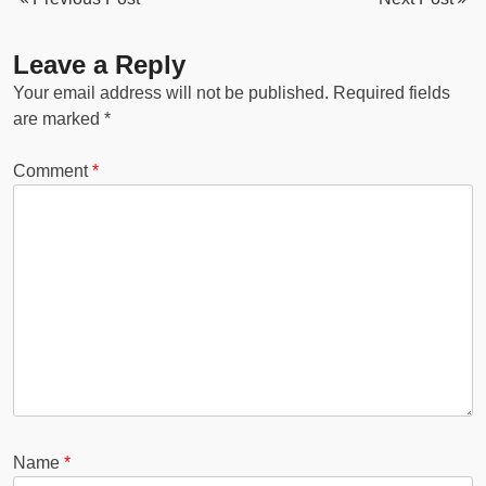
Leave a Reply
Your email address will not be published.
Required fields
are marked
*
Comment
*
Name
*