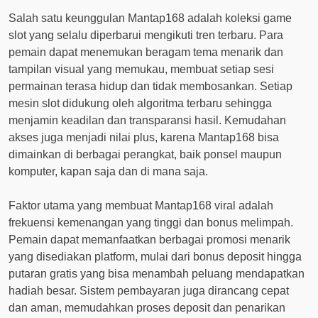
Salah satu keunggulan Mantap168 adalah koleksi game
slot yang selalu diperbarui mengikuti tren terbaru. Para
pemain dapat menemukan beragam tema menarik dan
tampilan visual yang memukau, membuat setiap sesi
permainan terasa hidup dan tidak membosankan. Setiap
mesin slot didukung oleh algoritma terbaru sehingga
menjamin keadilan dan transparansi hasil. Kemudahan
akses juga menjadi nilai plus, karena Mantap168 bisa
dimainkan di berbagai perangkat, baik ponsel maupun
komputer, kapan saja dan di mana saja.
Faktor utama yang membuat Mantap168 viral adalah
frekuensi kemenangan yang tinggi dan bonus melimpah.
Pemain dapat memanfaatkan berbagai promosi menarik
yang disediakan platform, mulai dari bonus deposit hingga
putaran gratis yang bisa menambah peluang mendapatkan
hadiah besar. Sistem pembayaran juga dirancang cepat
dan aman, memudahkan proses deposit dan penarikan