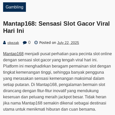
Gambling
Mantap168: Sensasi Slot Gacor Viral
Hari Ini
Posted on
0
okezak
July 22, 2025
Mantap168
menjadi pusat perhatian para pecinta slot online
dengan sensasi slot gacor yang tengah viral hari ini.
Platform ini menghadirkan beragam permainan slot dengan
tingkat kemenangan tinggi, sehingga banyak pengguna
yang merasakan sensasi kemenangan maksimal dalam
setiap putaran. Di Mantap168, pengalaman bermain slot
dirancang dengan fitur-fitur inovatif yang mendukung
keseruan dan peluang meraih jackpot besar. Tidak heran
jika nama Mantap168 semakin dikenal sebagai destinasi
utama untuk menikmati hiburan dan cuan bersama.