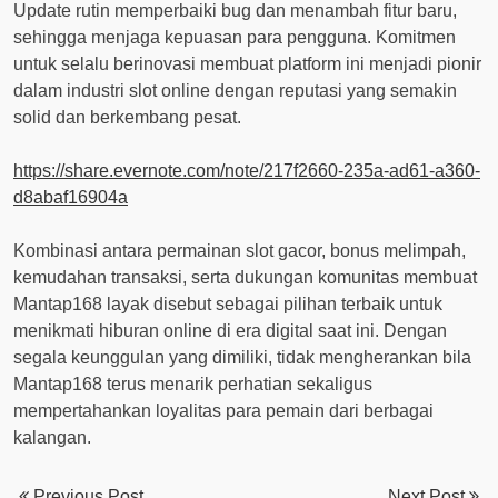
Update rutin memperbaiki bug dan menambah fitur baru,
sehingga menjaga kepuasan para pengguna. Komitmen
untuk selalu berinovasi membuat platform ini menjadi pionir
dalam industri slot online dengan reputasi yang semakin
solid dan berkembang pesat.
https://share.evernote.com/note/217f2660-235a-ad61-a360-
d8abaf16904a
Kombinasi antara permainan slot gacor, bonus melimpah,
kemudahan transaksi, serta dukungan komunitas membuat
Mantap168 layak disebut sebagai pilihan terbaik untuk
menikmati hiburan online di era digital saat ini. Dengan
segala keunggulan yang dimiliki, tidak mengherankan bila
Mantap168 terus menarik perhatian sekaligus
mempertahankan loyalitas para pemain dari berbagai
kalangan.
Previous Post
Next Post