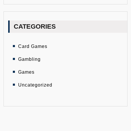
CATEGORIES
Card Games
Gambling
Games
Uncategorized