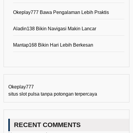
Okeplay777 Bawa Pengalaman Lebih Praktis
Aladin138 Bikin Navigasi Makin Lancar
Mantap168 Bikin Hari Lebih Berkesan
Okeplay777
situs slot pulsa tanpa potongan terpercaya
RECENT COMMENTS