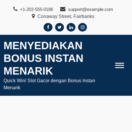
Skip
+1-202-555-0186
support@example.com
to
Conaway Street, Fairbanks
content
MENYEDIAKAN
BONUS INSTAN
MENARIK
Quick Win! Slot Gacor dengan Bonus Instan
Menarik