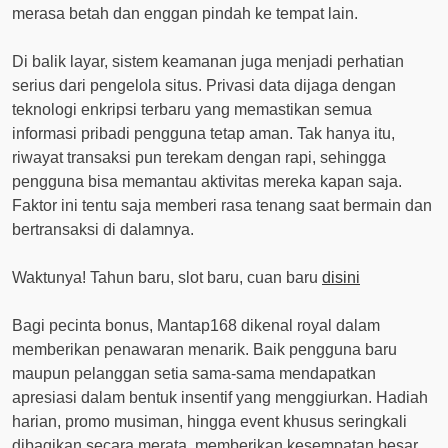
merasa betah dan enggan pindah ke tempat lain.
Di balik layar, sistem keamanan juga menjadi perhatian
serius dari pengelola situs. Privasi data dijaga dengan
teknologi enkripsi terbaru yang memastikan semua
informasi pribadi pengguna tetap aman. Tak hanya itu,
riwayat transaksi pun terekam dengan rapi, sehingga
pengguna bisa memantau aktivitas mereka kapan saja.
Faktor ini tentu saja memberi rasa tenang saat bermain dan
bertransaksi di dalamnya.
Waktunya! Tahun baru, slot baru, cuan baru
disini
Bagi pecinta bonus, Mantap168 dikenal royal dalam
memberikan penawaran menarik. Baik pengguna baru
maupun pelanggan setia sama-sama mendapatkan
apresiasi dalam bentuk insentif yang menggiurkan. Hadiah
harian, promo musiman, hingga event khusus seringkali
dibagikan secara merata, memberikan kesempatan besar