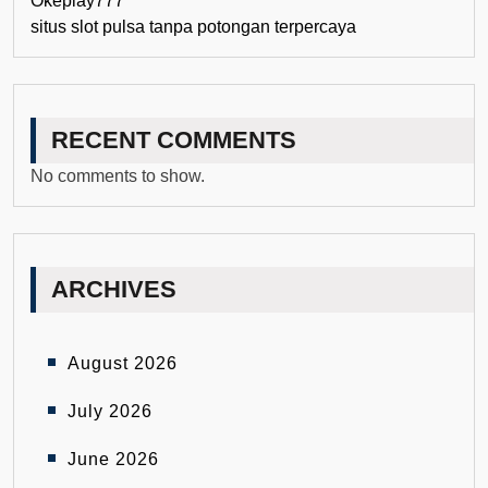
Okeplay777
situs slot pulsa tanpa potongan terpercaya
RECENT COMMENTS
No comments to show.
ARCHIVES
August 2026
July 2026
June 2026