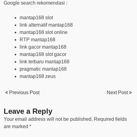
Google search rekomendasi :
mantap168 slot
link alternatif mantap168
mantap168 slot online
RTP mantap168
link gacor mantap168
mantap168 slot gacor
link terbaru mantap168
pragmatic mantap168
mantap168 zeus
Previous Post
Next Post
Leave a Reply
Your email address will not be published.
Required fields
are marked
*