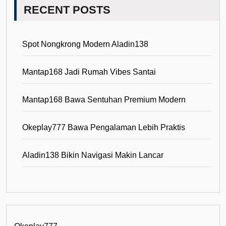
RECENT POSTS
Spot Nongkrong Modern Aladin138
Mantap168 Jadi Rumah Vibes Santai
Mantap168 Bawa Sentuhan Premium Modern
Okeplay777 Bawa Pengalaman Lebih Praktis
Aladin138 Bikin Navigasi Makin Lancar