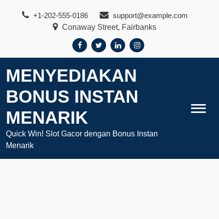
Skip
+1-202-555-0186
support@example.com
to
Conaway Street, Fairbanks
content
MENYEDIAKAN
BONUS INSTAN
MENARIK
Quick Win! Slot Gacor dengan Bonus Instan
Menarik