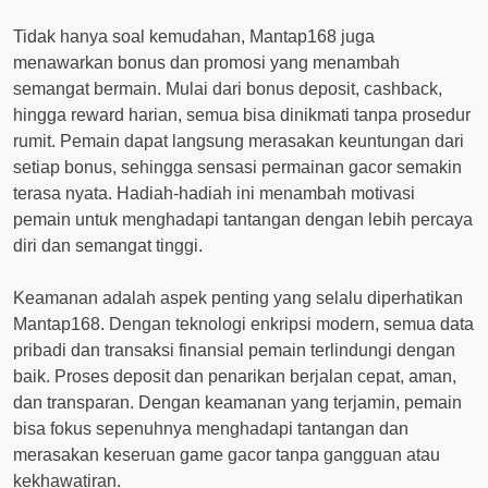
Tidak hanya soal kemudahan, Mantap168 juga
menawarkan bonus dan promosi yang menambah
semangat bermain. Mulai dari bonus deposit, cashback,
hingga reward harian, semua bisa dinikmati tanpa prosedur
rumit. Pemain dapat langsung merasakan keuntungan dari
setiap bonus, sehingga sensasi permainan gacor semakin
terasa nyata. Hadiah-hadiah ini menambah motivasi
pemain untuk menghadapi tantangan dengan lebih percaya
diri dan semangat tinggi.
Keamanan adalah aspek penting yang selalu diperhatikan
Mantap168. Dengan teknologi enkripsi modern, semua data
pribadi dan transaksi finansial pemain terlindungi dengan
baik. Proses deposit dan penarikan berjalan cepat, aman,
dan transparan. Dengan keamanan yang terjamin, pemain
bisa fokus sepenuhnya menghadapi tantangan dan
merasakan keseruan game gacor tanpa gangguan atau
kekhawatiran.