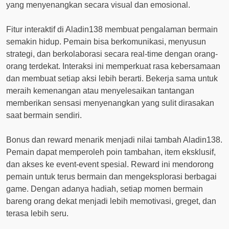
yang menyenangkan secara visual dan emosional.
Fitur interaktif di Aladin138 membuat pengalaman bermain
semakin hidup. Pemain bisa berkomunikasi, menyusun
strategi, dan berkolaborasi secara real-time dengan orang-
orang terdekat. Interaksi ini memperkuat rasa kebersamaan
dan membuat setiap aksi lebih berarti. Bekerja sama untuk
meraih kemenangan atau menyelesaikan tantangan
memberikan sensasi menyenangkan yang sulit dirasakan
saat bermain sendiri.
Bonus dan reward menarik menjadi nilai tambah Aladin138.
Pemain dapat memperoleh poin tambahan, item eksklusif,
dan akses ke event-event spesial. Reward ini mendorong
pemain untuk terus bermain dan mengeksplorasi berbagai
game. Dengan adanya hadiah, setiap momen bermain
bareng orang dekat menjadi lebih memotivasi, greget, dan
terasa lebih seru.