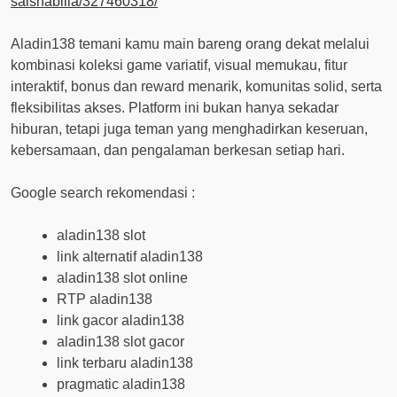
salshabilla/327460318/
Aladin138 temani kamu main bareng orang dekat melalui
kombinasi koleksi game variatif, visual memukau, fitur
interaktif, bonus dan reward menarik, komunitas solid, serta
fleksibilitas akses. Platform ini bukan hanya sekadar
hiburan, tetapi juga teman yang menghadirkan keseruan,
kebersamaan, dan pengalaman berkesan setiap hari.
Google search rekomendasi :
aladin138 slot
link alternatif aladin138
aladin138 slot online
RTP aladin138
link gacor aladin138
aladin138 slot gacor
link terbaru aladin138
pragmatic aladin138