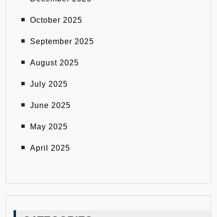
October 2025
September 2025
August 2025
July 2025
June 2025
May 2025
April 2025