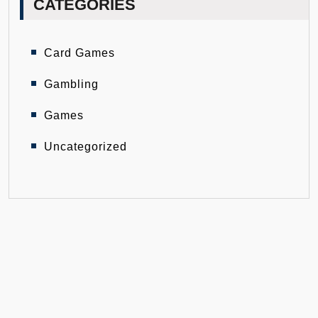
CATEGORIES
Card Games
Gambling
Games
Uncategorized