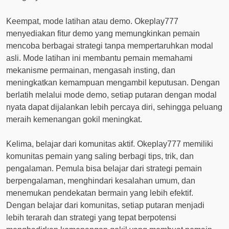
Keempat, mode latihan atau demo. Okeplay777
menyediakan fitur demo yang memungkinkan pemain
mencoba berbagai strategi tanpa mempertaruhkan modal
asli. Mode latihan ini membantu pemain memahami
mekanisme permainan, mengasah insting, dan
meningkatkan kemampuan mengambil keputusan. Dengan
berlatih melalui mode demo, setiap putaran dengan modal
nyata dapat dijalankan lebih percaya diri, sehingga peluang
meraih kemenangan gokil meningkat.
Kelima, belajar dari komunitas aktif. Okeplay777 memiliki
komunitas pemain yang saling berbagi tips, trik, dan
pengalaman. Pemula bisa belajar dari strategi pemain
berpengalaman, menghindari kesalahan umum, dan
menemukan pendekatan bermain yang lebih efektif.
Dengan belajar dari komunitas, setiap putaran menjadi
lebih terarah dan strategi yang tepat berpotensi