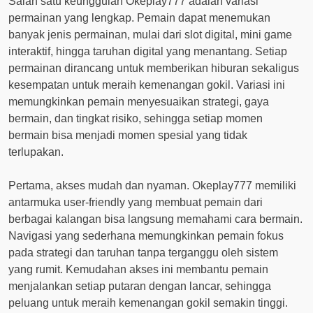
Salah satu keunggulan Okeplay777 adalah variasi
permainan yang lengkap. Pemain dapat menemukan
banyak jenis permainan, mulai dari slot digital, mini game
interaktif, hingga taruhan digital yang menantang. Setiap
permainan dirancang untuk memberikan hiburan sekaligus
kesempatan untuk meraih kemenangan gokil. Variasi ini
memungkinkan pemain menyesuaikan strategi, gaya
bermain, dan tingkat risiko, sehingga setiap momen
bermain bisa menjadi momen spesial yang tidak
terlupakan.
Pertama, akses mudah dan nyaman. Okeplay777 memiliki
antarmuka user-friendly yang membuat pemain dari
berbagai kalangan bisa langsung memahami cara bermain.
Navigasi yang sederhana memungkinkan pemain fokus
pada strategi dan taruhan tanpa terganggu oleh sistem
yang rumit. Kemudahan akses ini membantu pemain
menjalankan setiap putaran dengan lancar, sehingga
peluang untuk meraih kemenangan gokil semakin tinggi.