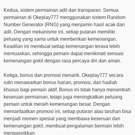
Kedua, sistem permainan adil dan transparan. Semua
permainan di Okeplay777 menggunakan sistem Random
Number Generator (RNG) yang menjamin hasil acak dan
adil. Dengan mekanisme ini, setiap putaran memiliki
peluang yang sama untuk memberikan kemenangan.
Keadilan ini membuat setiap kemenangan terasa lebih
memuaskan, sehingga pemain dapat menikmati sensasi
kemenangan gokil dengan rasa percaya diri dan aman.
Ketiga, bonus dan promosi menarik. Okeplay777 secara
rutin menawarkan bonus harian, promosi, dan hadiah
khusus bagi pemain aktif. Bonus ini tidak hanya menambah
keseruan permainan, tetapi juga meningkatkan peluang
pemain untuk meraih kemenangan besar. Dengan
memanfaatkan promosi ini, setiap putaran atau taruhan bisa
menjadi momen spesial yang membawa keseruan dan
kemenangan gokil, membuat pengalaman bermain lebih
mengasyikkan.