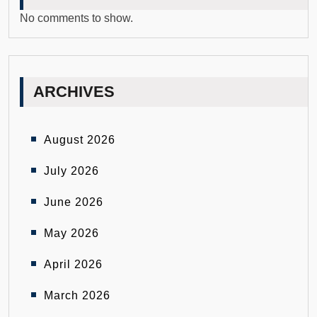
No comments to show.
ARCHIVES
August 2026
July 2026
June 2026
May 2026
April 2026
March 2026