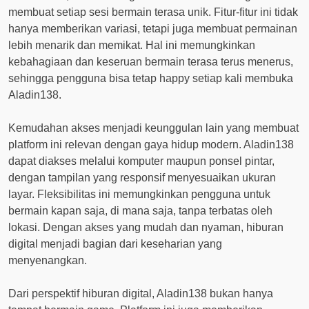
membuat setiap sesi bermain terasa unik. Fitur-fitur ini tidak
hanya memberikan variasi, tetapi juga membuat permainan
lebih menarik dan memikat. Hal ini memungkinkan
kebahagiaan dan keseruan bermain terasa terus menerus,
sehingga pengguna bisa tetap happy setiap kali membuka
Aladin138.
Kemudahan akses menjadi keunggulan lain yang membuat
platform ini relevan dengan gaya hidup modern. Aladin138
dapat diakses melalui komputer maupun ponsel pintar,
dengan tampilan yang responsif menyesuaikan ukuran
layar. Fleksibilitas ini memungkinkan pengguna untuk
bermain kapan saja, di mana saja, tanpa terbatas oleh
lokasi. Dengan akses yang mudah dan nyaman, hiburan
digital menjadi bagian dari keseharian yang
menyenangkan.
Dari perspektif hiburan digital, Aladin138 bukan hanya