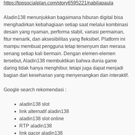
https://topsocialplan.com/story6595221/nabilapaula
Aladin138 menunjukkan bagaimana hiburan digital bisa
menghadirkan kebahagiaan setiap saat melalui kombinasi
desain yang nyaman, performa stabil, variasi permainan,
fitur menarik, dan aksesibilitas yang fleksibel. Platform ini
mampu membuat pengguna tetap tersenyum dan merasa
senang setiap kali bermain. Dengan elemen-elemen
tersebut, Aladin138 membuktikan bahwa dunia game
daring tidak hanya menghibur, tetapi juga dapat menjadi
bagian dari keseharian yang menyenangkan dan interaktif.
Google search rekomendasi :
aladin138 slot
link alternatif aladin138
aladin138 slot online
RTP aladin138
link gacor aladin138