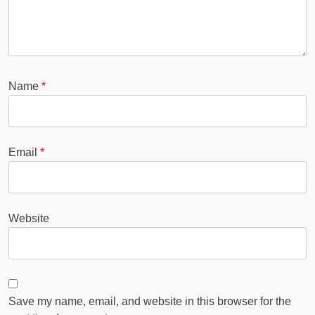
Name
*
Email
*
Website
Save my name, email, and website in this browser for the