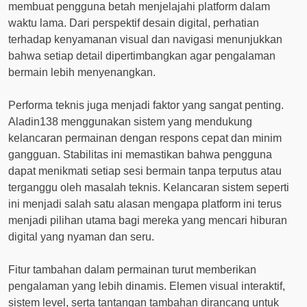
membuat pengguna betah menjelajahi platform dalam
waktu lama. Dari perspektif desain digital, perhatian
terhadap kenyamanan visual dan navigasi menunjukkan
bahwa setiap detail dipertimbangkan agar pengalaman
bermain lebih menyenangkan.
Performa teknis juga menjadi faktor yang sangat penting.
Aladin138 menggunakan sistem yang mendukung
kelancaran permainan dengan respons cepat dan minim
gangguan. Stabilitas ini memastikan bahwa pengguna
dapat menikmati setiap sesi bermain tanpa terputus atau
terganggu oleh masalah teknis. Kelancaran sistem seperti
ini menjadi salah satu alasan mengapa platform ini terus
menjadi pilihan utama bagi mereka yang mencari hiburan
digital yang nyaman dan seru.
Fitur tambahan dalam permainan turut memberikan
pengalaman yang lebih dinamis. Elemen visual interaktif,
sistem level, serta tantangan tambahan dirancang untuk