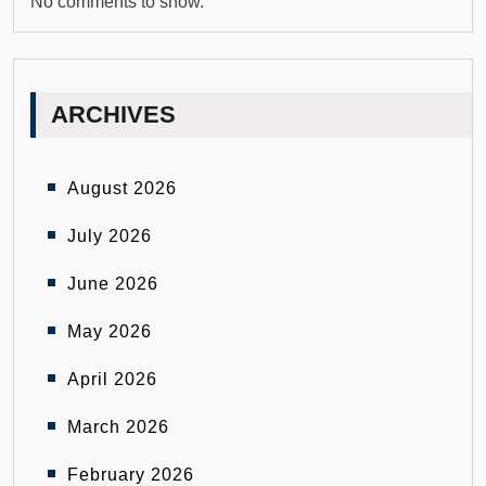
No comments to show.
ARCHIVES
August 2026
July 2026
June 2026
May 2026
April 2026
March 2026
February 2026