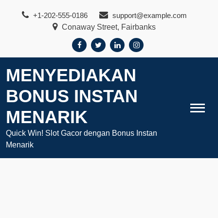
Skip
+1-202-555-0186
support@example.com
to
Conaway Street, Fairbanks
content
MENYEDIAKAN
BONUS INSTAN
MENARIK
Quick Win! Slot Gacor dengan Bonus Instan
Menarik