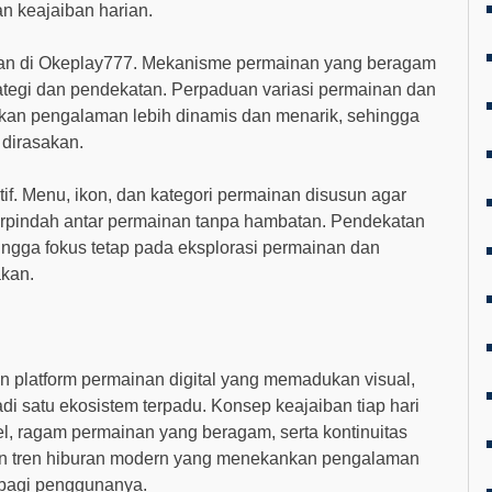
 keajaiban harian.
laman di Okeplay777. Mekanisme permainan yang beragam
tegi dan pendekatan. Perpaduan variasi permainan dan
dikan pengalaman lebih dinamis dan menarik, sehingga
 dirasakan.
tif. Menu, ikon, dan kategori permainan disusun agar
pindah antar permainan tanpa hambatan. Pendekatan
gga fokus tetap pada eksplorasi permainan dan
kan.
 platform permainan digital yang memadukan visual,
di satu ekosistem terpadu. Konsep keajaiban tiap hari
el, ragam permainan yang beragam, serta kontinuitas
lkan tren hiburan modern yang menekankan pengalaman
 bagi penggunanya.