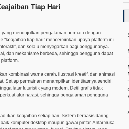
ajaiban Tiap Hari
tal yang menonjolkan pengalaman bermain dengan
de “keajaiban tiap hari” mencerminkan upaya platform ini
nteraktif, dan selalu menyegarkan bagi penggunanya.
ual, dan mekanisme berbeda, sehingga pengguna dapat
platform.
an kombinasi warna cerah, ilustrasi kreatif, dan animasi
. Setiap permainan menampilkan identitasnya sendiri,
ngga latar futuristik yang modern. Detil grafis tidak
mperkuat alur narasi, sehingga pengalaman pengguna
irkan keajaiban setiap hari. Sistem berbasis daring
 baik komputer desktop maupun gawai pintar. Antarmuka