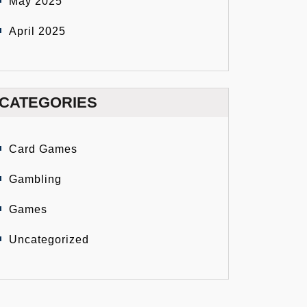
May 2025
April 2025
CATEGORIES
Card Games
Gambling
Games
Uncategorized