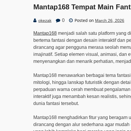
Mantap168 Tempat Main Fant
Posted on
0
okezak
March 26, 2026
Mantap168
menjadi salah satu platform yang 
bertema fantasi dengan desain interaktif dan p
dirancang agar pengguna merasa seolah memas
imajinatif. Setiap elemen visual, animasi, dan
menyenangkan dan menarik perhatian, menjadik
Mantap168 menawarkan berbagai tema fantasi y
mitologi, hingga lanskap futuristik dengan deta
perpaduan warna cerah membuat pengalaman dig
interaktif juga menambah kesan realistis, se
dunia fantasi tersebut.
Mantap168 menghadirkan fitur yang beragam u
dirancang dengan alur sederhana agar mudah d