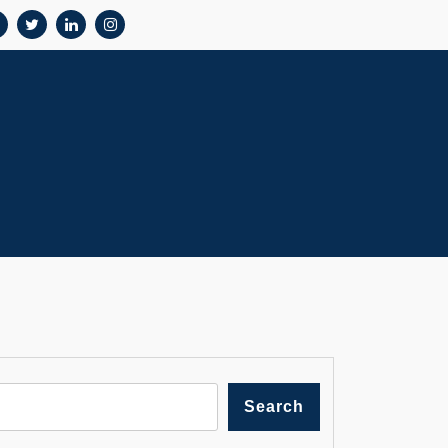
Search