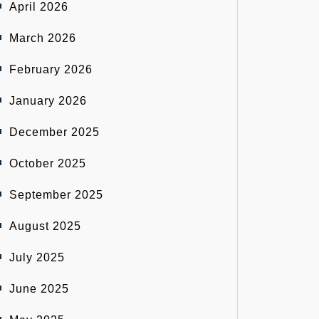
April 2026
March 2026
February 2026
January 2026
December 2025
October 2025
September 2025
August 2025
July 2025
June 2025