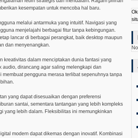
engalaman lebih strategis dan mendalam. Ragam pilihan
mberikan kesempatan untuk mencoba hal baru.
Ok
si
na melalui antarmuka yang intuitif. Navigasi yang
gguna menjelajahi berbagai fitur tanpa kebingungan.
tap lancar di berbagai perangkat, baik desktop maupun
aman dan menyenangkan.
No
 kreativitas dalam menciptakan dunia fantasi yang
efek audio, dirancang agar saling melengkapi dan
ni membuat pengguna merasa terlibat sepenuhnya tanpa
ebihan.
itan yang dapat disesuaikan dengan preferensi
buran santai, sementara tantangan yang lebih kompleks
i yang lebih dalam. Fleksibilitas ini memungkinkan
ital modern dapat dikemas dengan inovatif. Kombinasi