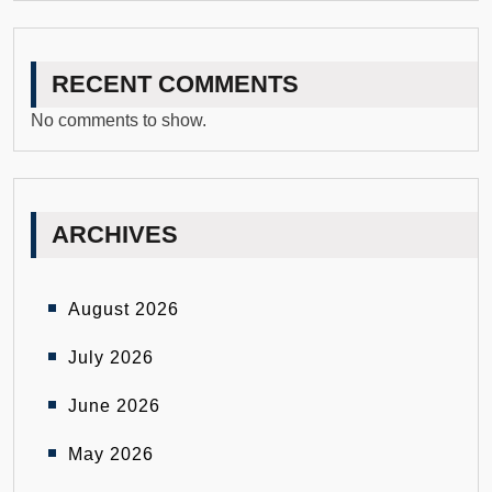
RECENT COMMENTS
No comments to show.
ARCHIVES
August 2026
July 2026
June 2026
May 2026