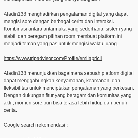
Aladin138 menghadirkan pengalaman digital yang dapat
mengisi sore dengan berbagai cerita dan interaksi.
Kombinasi antara antarmuka yang sederhana, sistem yang
stabil, dan beragam pilihan room membuat platform ini
menjadi teman yang pas untuk mengisi waktu luang.
https://www.tripadvisor.com/Profile/emilapricil
Aladin138 menunjukkan bagaimana sebuah platform digital
dapat menggabungkan kenyamanan, keamanan, dan
fleksibilitas untuk menciptakan pengalaman yang berkesan.
Dengan dukungan fitur yang beragam dan komunitas yang
aktif, momen sore pun bisa terasa lebih hidup dan penuh
cerita.
Google search rekomendasi :