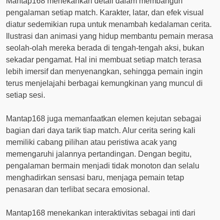
Mantap168 menekankan detail dalam membangun
pengalaman setiap match. Karakter, latar, dan efek visual
diatur sedemikian rupa untuk menambah kedalaman cerita.
Ilustrasi dan animasi yang hidup membantu pemain merasa
seolah-olah mereka berada di tengah-tengah aksi, bukan
sekadar pengamat. Hal ini membuat setiap match terasa
lebih imersif dan menyenangkan, sehingga pemain ingin
terus menjelajahi berbagai kemungkinan yang muncul di
setiap sesi.
Mantap168 juga memanfaatkan elemen kejutan sebagai
bagian dari daya tarik tiap match. Alur cerita sering kali
memiliki cabang pilihan atau peristiwa acak yang
memengaruhi jalannya pertandingan. Dengan begitu,
pengalaman bermain menjadi tidak monoton dan selalu
menghadirkan sensasi baru, menjaga pemain tetap
penasaran dan terlibat secara emosional.
Mantap168 menekankan interaktivitas sebagai inti dari