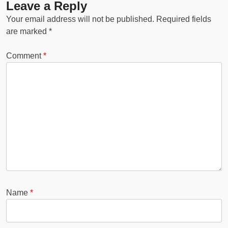
Leave a Reply
Your email address will not be published.
Required fields
are marked
*
Comment
*
Name
*