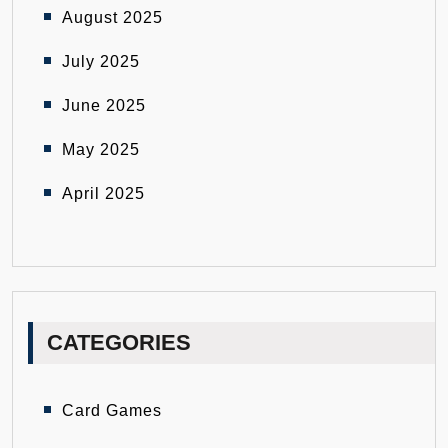
August 2025
July 2025
June 2025
May 2025
April 2025
CATEGORIES
Card Games