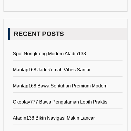
RECENT POSTS
Spot Nongkrong Modern Aladin138
Mantap168 Jadi Rumah Vibes Santai
Mantap168 Bawa Sentuhan Premium Modern
Okeplay777 Bawa Pengalaman Lebih Praktis
Aladin138 Bikin Navigasi Makin Lancar