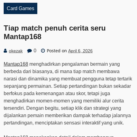
Card Games
Tiap match penuh cerita seru
Mantap168
Posted on
0
okezak
April 6, 2026
Mantap168
menghadirkan pengalaman bermain yang
berbeda dari biasanya, di mana tiap match membawa
narasi dan dinamika yang membuat pengguna tetap tertarik
sepanjang permainan. Setiap pertandingan bukan sekadar
berfokus pada kemenangan atau skor, tetapi juga
menghadirkan momen-momen yang memiliki alur cerita
tersendiri. Dengan begitu, setiap klik dan strategi yang
dijalankan pemain memberikan dampak terhadap jalannya
pertandingan, menciptakan sensasi interaktif yang unik.