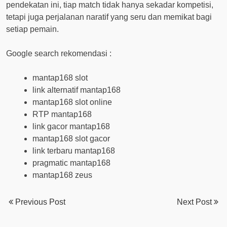
pendekatan ini, tiap match tidak hanya sekadar kompetisi,
tetapi juga perjalanan naratif yang seru dan memikat bagi
setiap pemain.
Google search rekomendasi :
mantap168 slot
link alternatif mantap168
mantap168 slot online
RTP mantap168
link gacor mantap168
mantap168 slot gacor
link terbaru mantap168
pragmatic mantap168
mantap168 zeus
Previous Post
Next Post