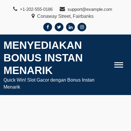
Skip
+1-202-555-0186
support@example.com
to
Conaway Street, Fairbanks
content
MENYEDIAKAN
BONUS INSTAN
MENARIK
Quick Win! Slot Gacor dengan Bonus Instan
Menarik