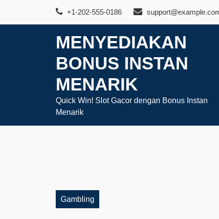
Skip
+1-202-555-0186
support@example.co
to
content
MENYEDIAKAN
BONUS INSTAN
MENARIK
Quick Win! Slot Gacor dengan Bonus Instan
Menarik
Gambling