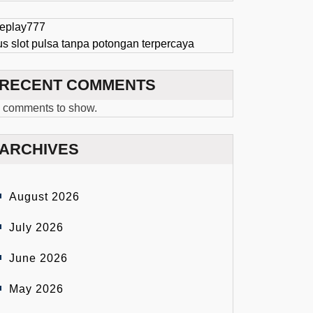
eplay777
tus slot pulsa tanpa potongan terpercaya
RECENT COMMENTS
 comments to show.
ARCHIVES
August 2026
July 2026
June 2026
May 2026