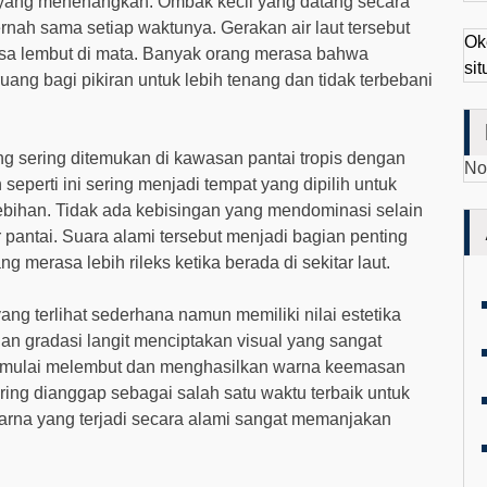
yang menenangkan. Ombak kecil yang datang secara
rnah sama setiap waktunya. Gerakan air laut tersebut
Ok
sa lembut di mata. Banyak orang merasa bahwa
si
ng bagi pikiran untuk lebih tenang dan tidak terbebani
 sering ditemukan di kawasan pantai tropis dengan
No
 seperti ini sering menjadi tempat yang dipilih untuk
bihan. Tidak ada kebisingan yang mendominasi selain
pantai. Suara alami tersebut menjadi bagian penting
merasa lebih rileks ketika berada di sekitar laut.
 terlihat sederhana namun memiliki nilai estetika
gan gradasi langit menciptakan visual yang sangat
ari mulai melembut dan menghasilkan warna keemasan
ing dianggap sebagai salah satu waktu terbaik untuk
arna yang terjadi secara alami sangat memanjakan