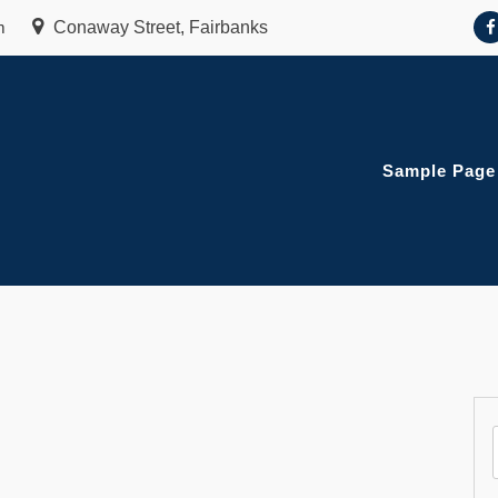
m
Conaway Street, Fairbanks
Sample Page