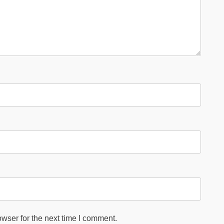
wser for the next time I comment.