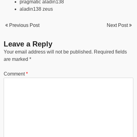
pragmatic aladin138
aladin138 zeus
Previous Post
Next Post
Leave a Reply
Your email address will not be published.
Required fields
are marked
*
Comment
*