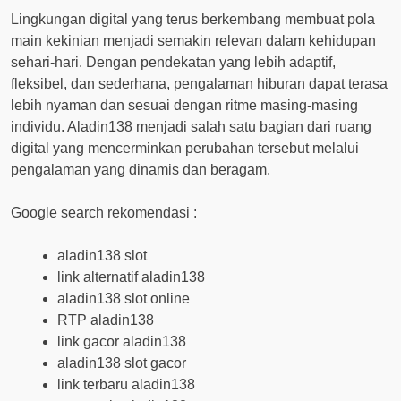
Lingkungan digital yang terus berkembang membuat pola
main kekinian menjadi semakin relevan dalam kehidupan
sehari-hari. Dengan pendekatan yang lebih adaptif,
fleksibel, dan sederhana, pengalaman hiburan dapat terasa
lebih nyaman dan sesuai dengan ritme masing-masing
individu. Aladin138 menjadi salah satu bagian dari ruang
digital yang mencerminkan perubahan tersebut melalui
pengalaman yang dinamis dan beragam.
Google search rekomendasi :
aladin138 slot
link alternatif aladin138
aladin138 slot online
RTP aladin138
link gacor aladin138
aladin138 slot gacor
link terbaru aladin138