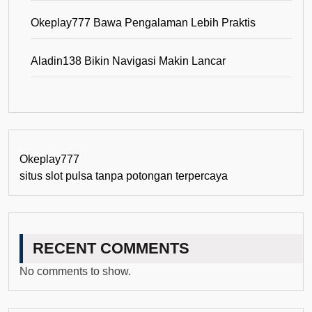
Okeplay777 Bawa Pengalaman Lebih Praktis
Aladin138 Bikin Navigasi Makin Lancar
Okeplay777
situs slot pulsa tanpa potongan terpercaya
RECENT COMMENTS
No comments to show.