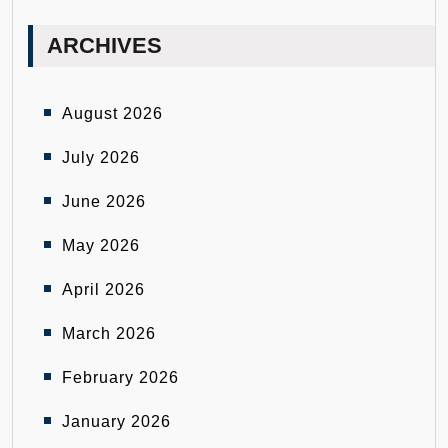
ARCHIVES
August 2026
July 2026
June 2026
May 2026
April 2026
March 2026
February 2026
January 2026