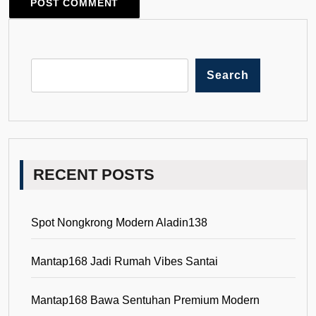
Search
RECENT POSTS
Spot Nongkrong Modern Aladin138
Mantap168 Jadi Rumah Vibes Santai
Mantap168 Bawa Sentuhan Premium Modern