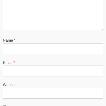
Name
*
Email
*
Website