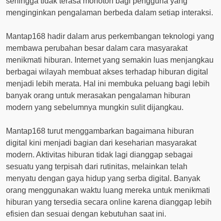
sehingga tidak terasa monoton bagi pengguna yang
menginginkan pengalaman berbeda dalam setiap interaksi.
Mantap168 hadir dalam arus perkembangan teknologi yang
membawa perubahan besar dalam cara masyarakat
menikmati hiburan. Internet yang semakin luas menjangkau
berbagai wilayah membuat akses terhadap hiburan digital
menjadi lebih merata. Hal ini membuka peluang bagi lebih
banyak orang untuk merasakan pengalaman hiburan
modern yang sebelumnya mungkin sulit dijangkau.
Mantap168 turut menggambarkan bagaimana hiburan
digital kini menjadi bagian dari keseharian masyarakat
modern. Aktivitas hiburan tidak lagi dianggap sebagai
sesuatu yang terpisah dari rutinitas, melainkan telah
menyatu dengan gaya hidup yang serba digital. Banyak
orang menggunakan waktu luang mereka untuk menikmati
hiburan yang tersedia secara online karena dianggap lebih
efisien dan sesuai dengan kebutuhan saat ini.