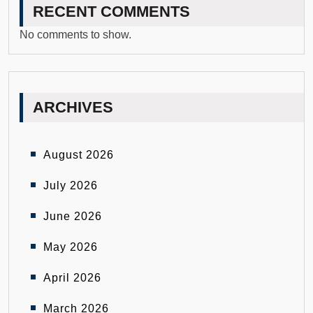
RECENT COMMENTS
No comments to show.
ARCHIVES
August 2026
July 2026
June 2026
May 2026
April 2026
March 2026