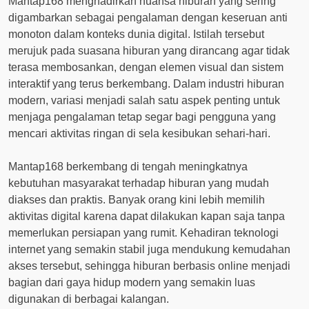
Mantap168 menghadirkan nuansa hiburan yang sering
digambarkan sebagai pengalaman dengan keseruan anti
monoton dalam konteks dunia digital. Istilah tersebut
merujuk pada suasana hiburan yang dirancang agar tidak
terasa membosankan, dengan elemen visual dan sistem
interaktif yang terus berkembang. Dalam industri hiburan
modern, variasi menjadi salah satu aspek penting untuk
menjaga pengalaman tetap segar bagi pengguna yang
mencari aktivitas ringan di sela kesibukan sehari-hari.
Mantap168 berkembang di tengah meningkatnya
kebutuhan masyarakat terhadap hiburan yang mudah
diakses dan praktis. Banyak orang kini lebih memilih
aktivitas digital karena dapat dilakukan kapan saja tanpa
memerlukan persiapan yang rumit. Kehadiran teknologi
internet yang semakin stabil juga mendukung kemudahan
akses tersebut, sehingga hiburan berbasis online menjadi
bagian dari gaya hidup modern yang semakin luas
digunakan di berbagai kalangan.