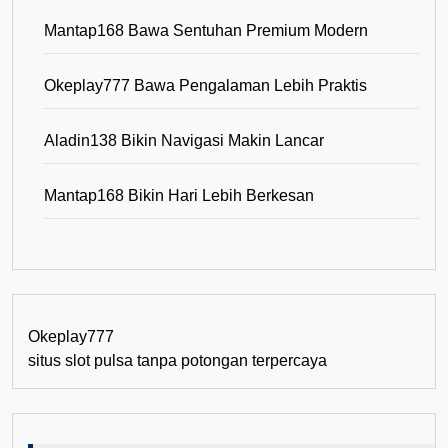
Mantap168 Bawa Sentuhan Premium Modern
Okeplay777 Bawa Pengalaman Lebih Praktis
Aladin138 Bikin Navigasi Makin Lancar
Mantap168 Bikin Hari Lebih Berkesan
Okeplay777
situs slot pulsa tanpa potongan terpercaya