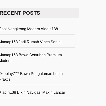
RECENT POSTS
Spot Nongkrong Modern Aladin138
Mantap168 Jadi Rumah Vibes Santai
Mantap168 Bawa Sentuhan Premium
Modern
Okeplay777 Bawa Pengalaman Lebih
Praktis
Aladin138 Bikin Navigasi Makin Lancar