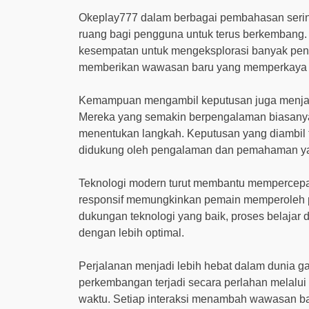
Okeplay777 dalam berbagai pembahasan serin
ruang bagi pengguna untuk terus berkembang
kesempatan untuk mengeksplorasi banyak pe
memberikan wawasan baru yang memperkaya 
Kemampuan mengambil keputusan juga menjadi
Mereka yang semakin berpengalaman biasany
menentukan langkah. Keputusan yang diambil ti
didukung oleh pengalaman dan pemahaman yan
Teknologi modern turut membantu mempercepat
responsif memungkinkan pemain memperoleh p
dukungan teknologi yang baik, proses belaj
dengan lebih optimal.
Perjalanan menjadi lebih hebat dalam dunia ga
perkembangan terjadi secara perlahan melalu
waktu. Setiap interaksi menambah wawasan b