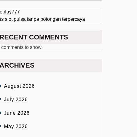
eplay777
tus slot pulsa tanpa potongan terpercaya
RECENT COMMENTS
 comments to show.
ARCHIVES
August 2026
July 2026
June 2026
May 2026