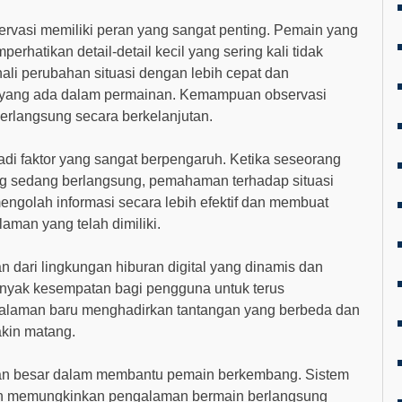
vasi memiliki peran yang sangat penting. Pemain yang
atikan detail-detail kecil yang sering kali tidak
nali perubahan situasi dengan lebih cepat dan
yang ada dalam permainan. Kemampuan observasi
berlangsung secara berkelanjutan.
di faktor yang sangat berpengaruh. Ketika seseorang
g sedang berlangsung, pemahaman terhadap situasi
ngolah informasi secara lebih efektif dan membuat
aman yang telah dimiliki.
 dari lingkungan hiburan digital yang dinamis dan
anyak kesempatan bagi pengguna untuk terus
alaman baru menghadirkan tantangan yang berbeda dan
in matang.
an besar dalam membantu pemain berkembang. Sistem
kan memungkinkan pengalaman bermain berlangsung