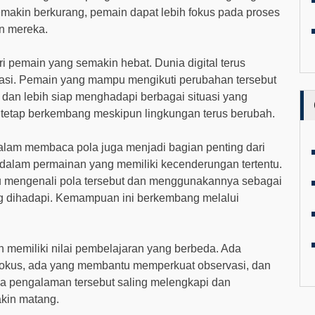
emakin berkurang, pemain dapat lebih fokus pada proses
n mereka.
i pemain yang semakin hebat. Dunia digital terus
asi. Pemain yang mampu mengikuti perubahan tersebut
dan lebih siap menghadapi berbagai situasi yang
tetap berkembang meskipun lingkungan terus berubah.
lam membaca pola juga menjadi bagian penting dari
dalam permainan yang memiliki kecenderungan tertentu.
mengenali pola tersebut dan menggunakannya sebagai
g dihadapi. Kemampuan ini berkembang melalui
n memiliki nilai pembelajaran yang berbeda. Ada
kus, ada yang membantu memperkuat observasi, dan
ua pengalaman tersebut saling melengkapi dan
in matang.