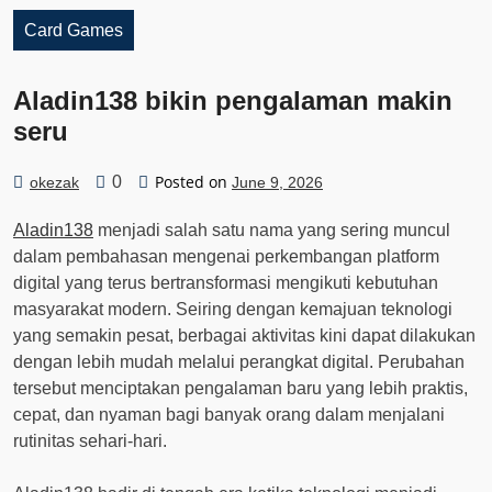
Card Games
Aladin138 bikin pengalaman makin
seru
Posted on
0
okezak
June 9, 2026
Aladin138
menjadi salah satu nama yang sering muncul
dalam pembahasan mengenai perkembangan platform
digital yang terus bertransformasi mengikuti kebutuhan
masyarakat modern. Seiring dengan kemajuan teknologi
yang semakin pesat, berbagai aktivitas kini dapat dilakukan
dengan lebih mudah melalui perangkat digital. Perubahan
tersebut menciptakan pengalaman baru yang lebih praktis,
cepat, dan nyaman bagi banyak orang dalam menjalani
rutinitas sehari-hari.