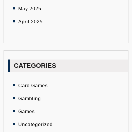
May 2025
April 2025
CATEGORIES
Card Games
Gambling
Games
Uncategorized