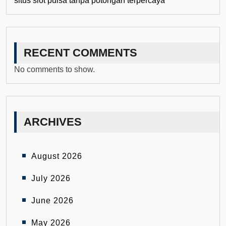
situs slot pulsa tanpa potongan terpercaya
RECENT COMMENTS
No comments to show.
ARCHIVES
August 2026
July 2026
June 2026
May 2026