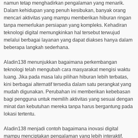
namun tetap menghadirkan pengalaman yang menarik.
Dalam kehidupan yang penuh kesibukan, banyak orang
mencari aktivitas yang mampu memberikan hiburan ringan
tanpa memerlukan persiapan yang kompleks. Kehadiran
teknologi digital memungkinkan hal tersebut terwujud
melalui berbagai layanan yang dapat diakses hanya dalam
beberapa langkah sederhana.
Aladin138 menunjukkan bagaimana perkembangan
teknologi telah mengubah cara masyarakat mengisi waktu
luang. Jika pada masa lalu pilihan hiburan lebih terbatas,
kini berbagai alternatif tersedia dalam satu perangkat yang
mudah digunakan. Perubahan ini memberikan kebebasan
bagi pengguna untuk memilih aktivitas yang sesuai dengan
minat dan kebutuhan mereka tanpa harus bergantung pada
lokasi tertentu.
Aladin138 menjadi contoh bagaimana inovasi digital
mampu menciptakan pengalaman yang lebih interaktif.