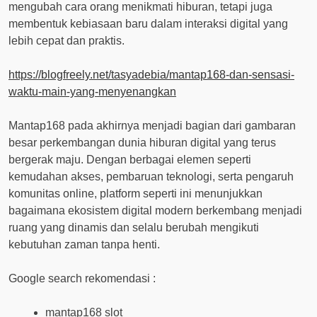
mengubah cara orang menikmati hiburan, tetapi juga
membentuk kebiasaan baru dalam interaksi digital yang
lebih cepat dan praktis.
https://blogfreely.net/tasyadebia/mantap168-dan-sensasi-
waktu-main-yang-menyenangkan
Mantap168 pada akhirnya menjadi bagian dari gambaran
besar perkembangan dunia hiburan digital yang terus
bergerak maju. Dengan berbagai elemen seperti
kemudahan akses, pembaruan teknologi, serta pengaruh
komunitas online, platform seperti ini menunjukkan
bagaimana ekosistem digital modern berkembang menjadi
ruang yang dinamis dan selalu berubah mengikuti
kebutuhan zaman tanpa henti.
Google search rekomendasi :
mantap168 slot