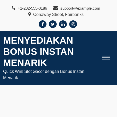
Skip
+1-202-555-0186
support@example.com
to
Conaway Street, Fairbanks
content
MENYEDIAKAN
BONUS INSTAN
MENARIK
Quick Win! Slot Gacor dengan Bonus Instan
Menarik