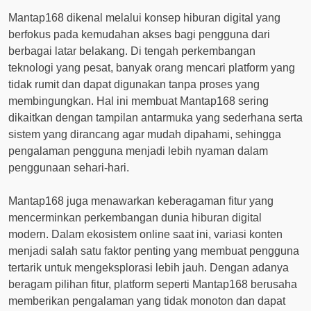
Mantap168 dikenal melalui konsep hiburan digital yang
berfokus pada kemudahan akses bagi pengguna dari
berbagai latar belakang. Di tengah perkembangan
teknologi yang pesat, banyak orang mencari platform yang
tidak rumit dan dapat digunakan tanpa proses yang
membingungkan. Hal ini membuat Mantap168 sering
dikaitkan dengan tampilan antarmuka yang sederhana serta
sistem yang dirancang agar mudah dipahami, sehingga
pengalaman pengguna menjadi lebih nyaman dalam
penggunaan sehari-hari.
Mantap168 juga menawarkan keberagaman fitur yang
mencerminkan perkembangan dunia hiburan digital
modern. Dalam ekosistem online saat ini, variasi konten
menjadi salah satu faktor penting yang membuat pengguna
tertarik untuk mengeksplorasi lebih jauh. Dengan adanya
beragam pilihan fitur, platform seperti Mantap168 berusaha
memberikan pengalaman yang tidak monoton dan dapat