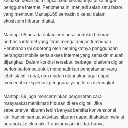
semakin besar pula tingkat keterkenalannya di kalangan
pengguna internet. Fenomena ini menjadi salah satu faktor
yang membuat Mantap168 semakin dikenal dalam
ekosistem hiburan digital.
Mantap168 berada dalam tren besar industri hiburan
berbasis internet yang terus mengalami pertumbuhan.
Perubahan ini didorong oleh meningkatnya penggunaan
perangkat mobile serta akses internet yang semakin mudah
dijangkau. Dalam kondisi tersebut, berbagai platform digital
berlomba-lomba untuk menghadirkan pengalaman yang
lebih stabil, cepat, dan mudah digunakan agar dapat
memenuhi ekspektasi pengguna yang terus meningkat.
Mantap168 juga mencerminkan pergeseran cara
masyarakat menikmati hiburan di era digital. Jika
sebelumnya hiburan lebih banyak bersifat konvensional,
kini hampir semua aktivitas hiburan dapat dilakukan melalui
perangkat elektronik. Transformasi ini tidak hanya