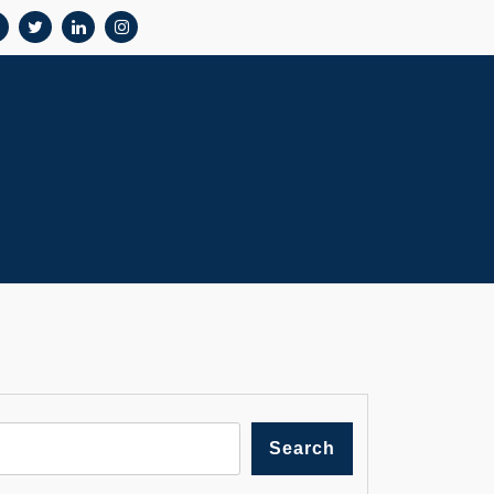
Search