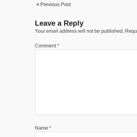
Previous Post
Leave a Reply
Your email address will not be published.
Requi
Comment
*
Name
*