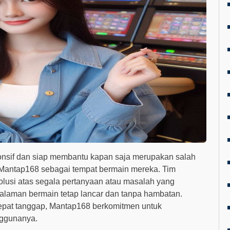
ponsif dan siap membantu kapan saja merupakan salah
Mantap168 sebagai tempat bermain mereka. Tim
lusi atas segala pertanyaan atau masalah yang
alaman bermain tetap lancar dan tanpa hambatan.
pat tanggap, Mantap168 berkomitmen untuk
nggunanya.