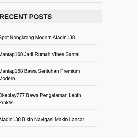
RECENT POSTS
Spot Nongkrong Modern Aladin138
Mantap168 Jadi Rumah Vibes Santai
Mantap168 Bawa Sentuhan Premium
Modern
Okeplay777 Bawa Pengalaman Lebih
Praktis
Aladin138 Bikin Navigasi Makin Lancar