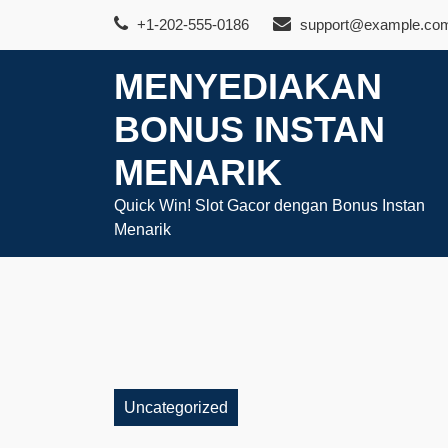
Skip
+1-202-555-0186
support@example.co
to
content
MENYEDIAKAN
BONUS INSTAN
MENARIK
Quick Win! Slot Gacor dengan Bonus Instan
Menarik
Uncategorized