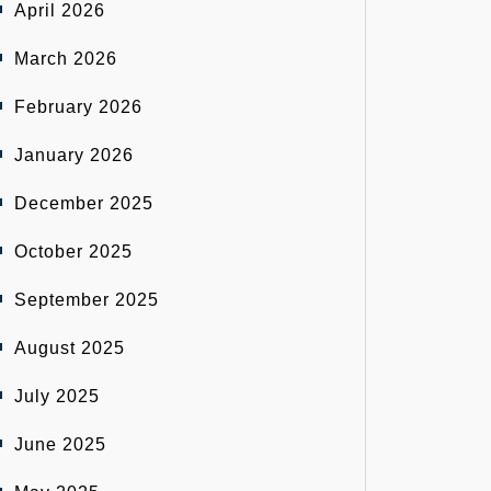
April 2026
March 2026
February 2026
January 2026
December 2025
October 2025
September 2025
August 2025
July 2025
June 2025