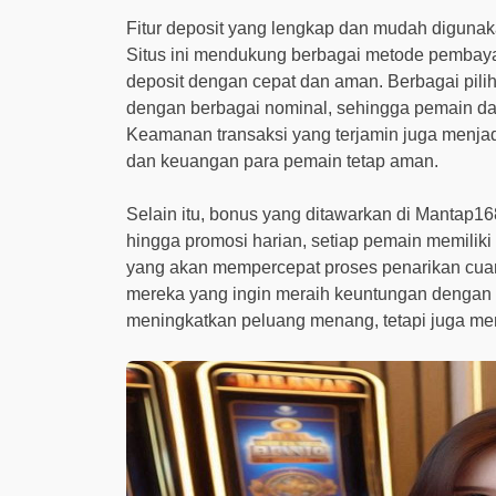
Fitur deposit yang lengkap dan mudah diguna
Situs ini mendukung berbagai metode pemba
deposit dengan cepat dan aman. Berbagai pili
dengan berbagai nominal, sehingga pemain dap
Keamanan transaksi yang terjamin juga menjadi
dan keuangan para pemain tetap aman.
Selain itu, bonus yang ditawarkan di Mantap1
hingga promosi harian, setiap pemain memilik
yang akan mempercepat proses penarikan cuan
mereka yang ingin meraih keuntungan dengan l
meningkatkan peluang menang, tetapi juga m