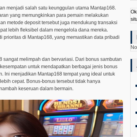
kan menjadi salah satu keunggulan utama Mantap168.
Ok
yaran yang memungkinkan para pemain melakukan
si
han metode deposit tersebut juga mendukung transaksi
at lebih fleksibel dalam mengelola dana mereka.
 prioritas di Mantap168, yang memastikan data pribadi
No
68 sangat melimpah dan bervariasi. Dari bonus sambutan
i kesempatan untuk mendapatkan berbagai jenis bonus
. Ini menjadikan Mantap168 tempat yang ideal untuk
ebih cepat. Bonus-bonus tersebut tidak hanya
enambah keseruan dalam bermain.