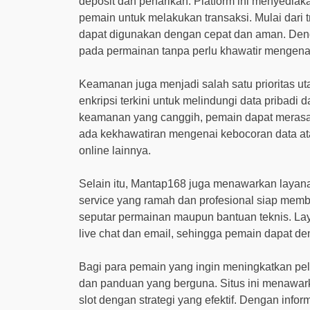
deposit dan penarikan. Platform ini menyed
pemain untuk melakukan transaksi. Mulai dari t
dapat digunakan dengan cepat dan aman. Denga
pada permainan tanpa perlu khawatir mengenai
Keamanan juga menjadi salah satu prioritas ut
enkripsi terkini untuk melindungi data pribad
keamanan yang canggih, pemain dapat merasa t
ada kekhawatiran mengenai kebocoran data atau
online lainnya.
Selain itu, Mantap168 juga menawarkan layana
service yang ramah dan profesional siap memb
seputar permainan maupun bantuan teknis. Laya
live chat dan email, sehingga pemain dapat d
Bagi para pemain yang ingin meningkatkan p
dan panduan yang berguna. Situs ini menawark
slot dengan strategi yang efektif. Dengan inf