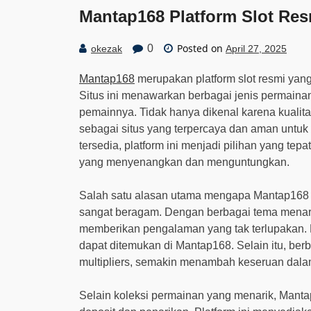
Mantap168 Platform Slot Res
Posted on
0
okezak
April 27, 2025
Mantap168
merupakan platform slot resmi yang
Situs ini menawarkan berbagai jenis permaina
pemainnya. Tidak hanya dikenal karena kualit
sebagai situs yang terpercaya dan aman untuk
tersedia, platform ini menjadi pilihan yang t
yang menyenangkan dan menguntungkan.
Salah satu alasan utama mengapa Mantap168 b
sangat beragam. Dengan berbagai tema menarik
memberikan pengalaman yang tak terlupakan. Mul
dapat ditemukan di Mantap168. Selain itu, berba
multipliers, semakin menambah keseruan dala
Selain koleksi permainan yang menarik, Mant