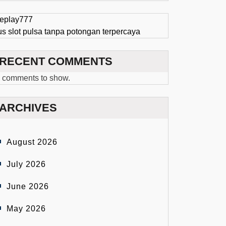
eplay777
tus slot pulsa tanpa potongan terpercaya
RECENT COMMENTS
 comments to show.
ARCHIVES
August 2026
July 2026
June 2026
May 2026