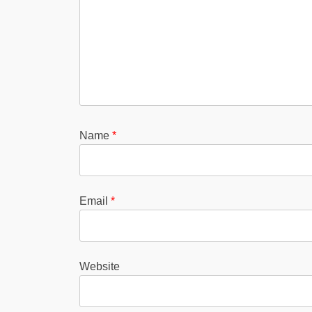
Name
*
Email
*
Website