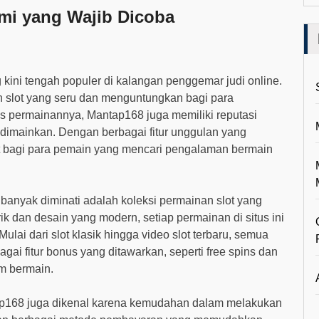
mi yang Wajib Dicoba
 kini tengah populer di kalangan penggemar judi online.
n slot yang seru dan menguntungkan bagi para
as permainannya, Mantap168 juga memiliki reputasi
 dimainkan. Dengan berbagai fitur unggulan yang
epat bagi para pemain yang mencari pengalaman bermain
anyak diminati adalah koleksi permainan slot yang
 dan desain yang modern, setiap permainan di situs ini
ai dari slot klasik hingga video slot terbaru, semua
gai fitur bonus yang ditawarkan, seperti free spins dan
m bermain.
ap168 juga dikenal karena kemudahan dalam melakukan