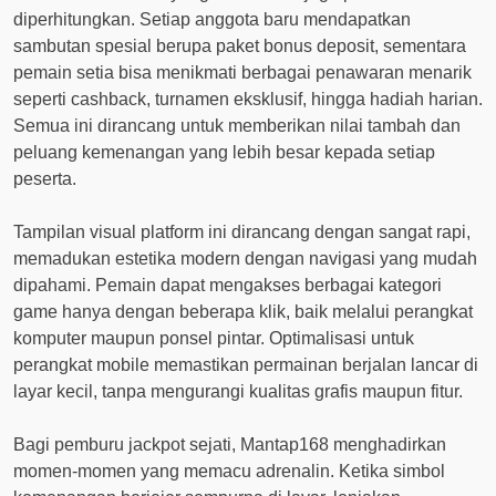
diperhitungkan. Setiap anggota baru mendapatkan
sambutan spesial berupa paket bonus deposit, sementara
pemain setia bisa menikmati berbagai penawaran menarik
seperti cashback, turnamen eksklusif, hingga hadiah harian.
Semua ini dirancang untuk memberikan nilai tambah dan
peluang kemenangan yang lebih besar kepada setiap
peserta.
Tampilan visual platform ini dirancang dengan sangat rapi,
memadukan estetika modern dengan navigasi yang mudah
dipahami. Pemain dapat mengakses berbagai kategori
game hanya dengan beberapa klik, baik melalui perangkat
komputer maupun ponsel pintar. Optimalisasi untuk
perangkat mobile memastikan permainan berjalan lancar di
layar kecil, tanpa mengurangi kualitas grafis maupun fitur.
Bagi pemburu jackpot sejati, Mantap168 menghadirkan
momen-momen yang memacu adrenalin. Ketika simbol