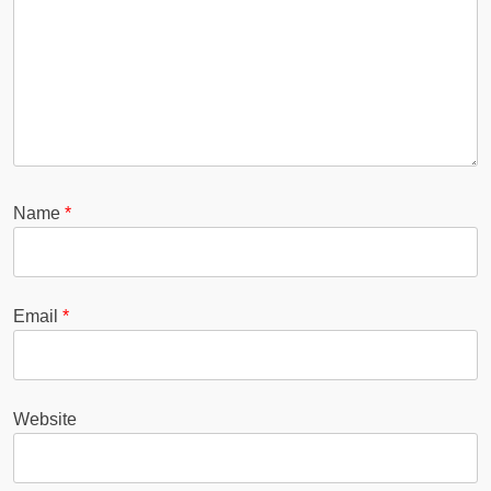
Name
*
Email
*
Website