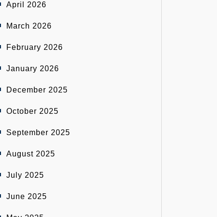
April 2026
March 2026
February 2026
January 2026
December 2025
October 2025
September 2025
August 2025
July 2025
June 2025