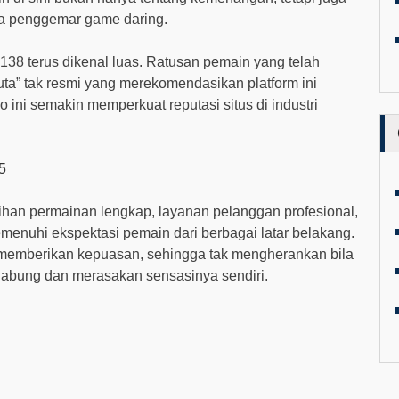
 penggemar game daring.
n138 terus dikenal luas. Ratusan pemain yang telah
uta” tak resmi yang merekomendasikan platform ini
ini semakin memperkuat reputasi situs di industri
25
lihan permainan lengkap, layanan pelanggan profesional,
nuhi ekspektasi pemain dari berbagai latar belakang.
k memberikan kepuasan, sehingga tak mengherankan bila
abung dan merasakan sensasinya sendiri.