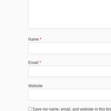
Name
*
Email
*
Website
Save my name, email, and website in this bro