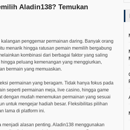
milih Aladin138? Temukan
i kalangan penggemar permainan daring. Banyak orang
itu menarik hingga ratusan pemain memilih bergabung
melainkan kombinasi dari berbagai faktor yang saling
tur, hingga peluang kemenangan yang menggiurkan,
man bermain yang memuaskan.
koleksi permainan yang beragam. Tidak hanya fokus pada
lain seperti permainan meja, live casino, hingga game
apat dengan mudah menemukan permainan yang sesuai
n untuk mengejar hadiah besar. Fleksibilitas pilihan
lama di platform ini.
ga menjadi alasan penting. Aladin138 menggunakan