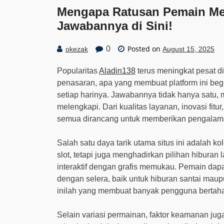
Mengapa Ratusan Pemain Me
Jawabannya di Sini!
Posted on
0
okezak
August 15, 2025
Popularitas
Aladin138
terus meningkat pesat d
penasaran, apa yang membuat platform ini beg
setiap harinya. Jawabannya tidak hanya satu, 
melengkapi. Dari kualitas layanan, inovasi fi
semua dirancang untuk memberikan pengala
Salah satu daya tarik utama situs ini adalah 
slot, tetapi juga menghadirkan pilihan hiburan 
interaktif dengan grafis memukau. Pemain d
dengan selera, baik untuk hiburan santai maupu
inilah yang membuat banyak pengguna bertahan 
Selain variasi permainan, faktor keamanan ju