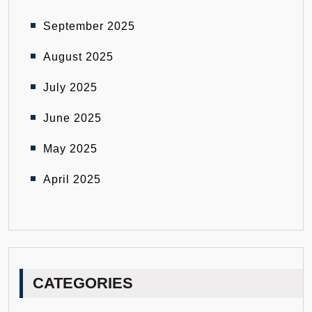
September 2025
August 2025
July 2025
June 2025
May 2025
April 2025
CATEGORIES