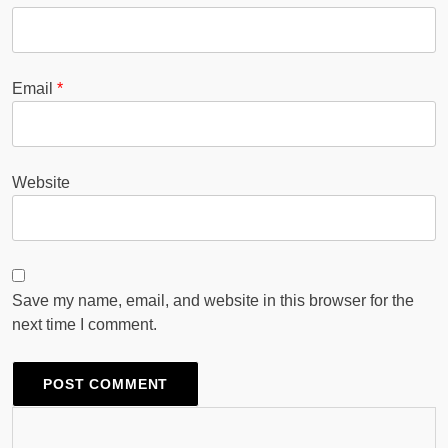
Email
*
Website
Save my name, email, and website in this browser for the
next time I comment.