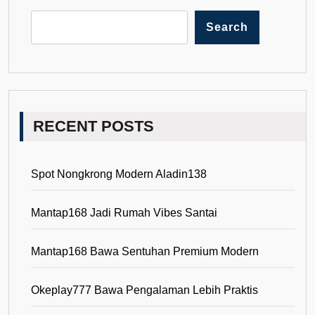
Search
RECENT POSTS
Spot Nongkrong Modern Aladin138
Mantap168 Jadi Rumah Vibes Santai
Mantap168 Bawa Sentuhan Premium Modern
Okeplay777 Bawa Pengalaman Lebih Praktis