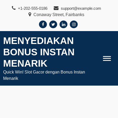
Skip
+1-202-555-0186
support@example.com
to
Conaway Street, Fairbanks
content
MENYEDIAKAN
BONUS INSTAN
MENARIK
Quick Win! Slot Gacor dengan Bonus Instan
Menarik