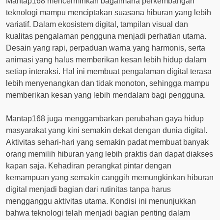
Mantap168 mencerminkan bagaimana perkembangan
teknologi mampu menciptakan suasana hiburan yang lebih
variatif. Dalam ekosistem digital, tampilan visual dan
kualitas pengalaman pengguna menjadi perhatian utama.
Desain yang rapi, perpaduan warna yang harmonis, serta
animasi yang halus memberikan kesan lebih hidup dalam
setiap interaksi. Hal ini membuat pengalaman digital terasa
lebih menyenangkan dan tidak monoton, sehingga mampu
memberikan kesan yang lebih mendalam bagi pengguna.
Mantap168 juga menggambarkan perubahan gaya hidup
masyarakat yang kini semakin dekat dengan dunia digital.
Aktivitas sehari-hari yang semakin padat membuat banyak
orang memilih hiburan yang lebih praktis dan dapat diakses
kapan saja. Kehadiran perangkat pintar dengan
kemampuan yang semakin canggih memungkinkan hiburan
digital menjadi bagian dari rutinitas tanpa harus
mengganggu aktivitas utama. Kondisi ini menunjukkan
bahwa teknologi telah menjadi bagian penting dalam