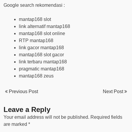
Google search rekomendasi :
mantap168 slot
link alternatif mantap168
mantap168 slot online
RTP mantap168
link gacor mantap168
mantap168 slot gacor
link terbaru mantap168
pragmatic mantap168
mantap168 zeus
Previous Post
Next Post
Leave a Reply
Your email address will not be published.
Required fields
are marked
*