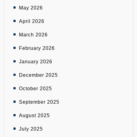
May 2026
April 2026
March 2026
February 2026
January 2026
December 2025
October 2025
September 2025
August 2025
July 2025