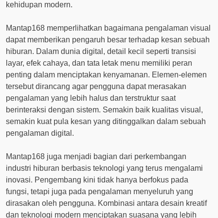
kehidupan modern.
Mantap168 memperlihatkan bagaimana pengalaman visual
dapat memberikan pengaruh besar terhadap kesan sebuah
hiburan. Dalam dunia digital, detail kecil seperti transisi
layar, efek cahaya, dan tata letak menu memiliki peran
penting dalam menciptakan kenyamanan. Elemen-elemen
tersebut dirancang agar pengguna dapat merasakan
pengalaman yang lebih halus dan terstruktur saat
berinteraksi dengan sistem. Semakin baik kualitas visual,
semakin kuat pula kesan yang ditinggalkan dalam sebuah
pengalaman digital.
Mantap168 juga menjadi bagian dari perkembangan
industri hiburan berbasis teknologi yang terus mengalami
inovasi. Pengembang kini tidak hanya berfokus pada
fungsi, tetapi juga pada pengalaman menyeluruh yang
dirasakan oleh pengguna. Kombinasi antara desain kreatif
dan teknologi modern menciptakan suasana yang lebih