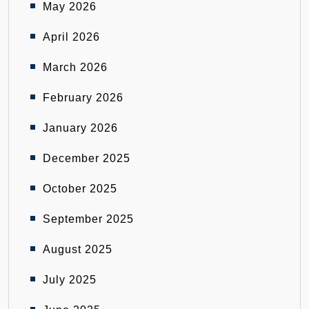
May 2026
April 2026
March 2026
February 2026
January 2026
December 2025
October 2025
September 2025
August 2025
July 2025