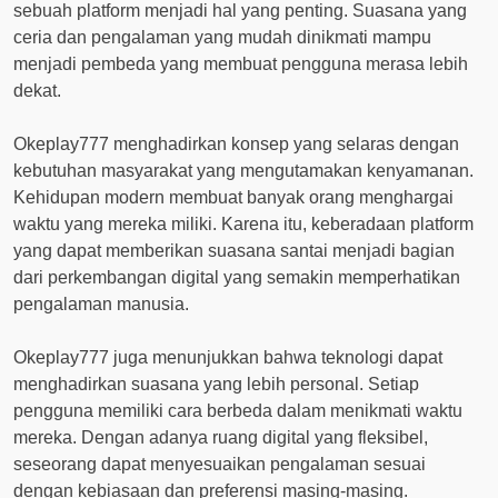
sebuah platform menjadi hal yang penting. Suasana yang
ceria dan pengalaman yang mudah dinikmati mampu
menjadi pembeda yang membuat pengguna merasa lebih
dekat.
Okeplay777 menghadirkan konsep yang selaras dengan
kebutuhan masyarakat yang mengutamakan kenyamanan.
Kehidupan modern membuat banyak orang menghargai
waktu yang mereka miliki. Karena itu, keberadaan platform
yang dapat memberikan suasana santai menjadi bagian
dari perkembangan digital yang semakin memperhatikan
pengalaman manusia.
Okeplay777 juga menunjukkan bahwa teknologi dapat
menghadirkan suasana yang lebih personal. Setiap
pengguna memiliki cara berbeda dalam menikmati waktu
mereka. Dengan adanya ruang digital yang fleksibel,
seseorang dapat menyesuaikan pengalaman sesuai
dengan kebiasaan dan preferensi masing-masing.