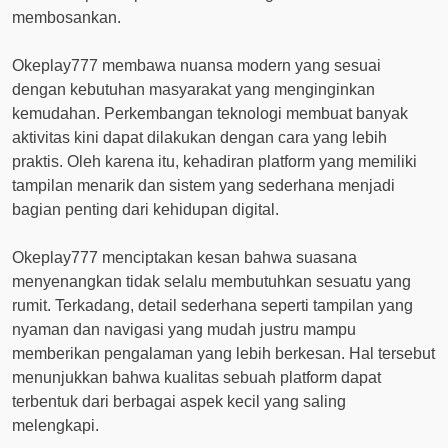
membosankan.
Okeplay777 membawa nuansa modern yang sesuai
dengan kebutuhan masyarakat yang menginginkan
kemudahan. Perkembangan teknologi membuat banyak
aktivitas kini dapat dilakukan dengan cara yang lebih
praktis. Oleh karena itu, kehadiran platform yang memiliki
tampilan menarik dan sistem yang sederhana menjadi
bagian penting dari kehidupan digital.
Okeplay777 menciptakan kesan bahwa suasana
menyenangkan tidak selalu membutuhkan sesuatu yang
rumit. Terkadang, detail sederhana seperti tampilan yang
nyaman dan navigasi yang mudah justru mampu
memberikan pengalaman yang lebih berkesan. Hal tersebut
menunjukkan bahwa kualitas sebuah platform dapat
terbentuk dari berbagai aspek kecil yang saling
melengkapi.