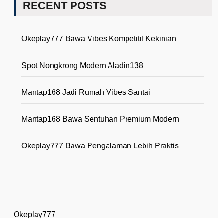
RECENT POSTS
Okeplay777 Bawa Vibes Kompetitif Kekinian
Spot Nongkrong Modern Aladin138
Mantap168 Jadi Rumah Vibes Santai
Mantap168 Bawa Sentuhan Premium Modern
Okeplay777 Bawa Pengalaman Lebih Praktis
Okeplay777