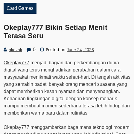
Card Games
Okeplay777 Bikin Setiap Menit
Terasa Seru
Posted on
0
okezak
June 24, 2026
Okeplay777
menjadi bagian dari perkembangan dunia
digital yang terus menghadirkan perubahan dalam cara
masyarakat menikmati waktu sehari-hari. Di tengah aktivitas
yang semakin padat, banyak orang mencari suasana yang
dapat memberikan kesan nyaman dan menyenangkan.
Kehadiran lingkungan digital dengan konsep menarik
mampu membuat momen sederhana terasa lebih hidup dan
memberikan warna baru dalam rutinitas.
Okeplay777 menggambarkan bagaimana teknologi modern