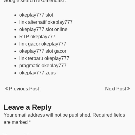
Google search rekomendasi :
okeplay777 slot
link alternatif okeplay777
okeplay777 slot online
RTP okeplay777
link gacor okeplay777
okeplay777 slot gacor
link terbaru okeplay777
pragmatic okeplay777
okeplay777 zeus
Previous Post
Next Post
Leave a Reply
Your email address will not be published.
Required fields
are marked
*