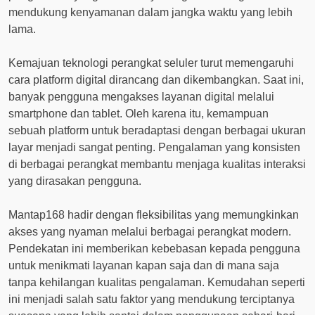
mendukung kenyamanan dalam jangka waktu yang lebih
lama.
Kemajuan teknologi perangkat seluler turut memengaruhi
cara platform digital dirancang dan dikembangkan. Saat ini,
banyak pengguna mengakses layanan digital melalui
smartphone dan tablet. Oleh karena itu, kemampuan
sebuah platform untuk beradaptasi dengan berbagai ukuran
layar menjadi sangat penting. Pengalaman yang konsisten
di berbagai perangkat membantu menjaga kualitas interaksi
yang dirasakan pengguna.
Mantap168 hadir dengan fleksibilitas yang memungkinkan
akses yang nyaman melalui berbagai perangkat modern.
Pendekatan ini memberikan kebebasan kepada pengguna
untuk menikmati layanan kapan saja dan di mana saja
tanpa kehilangan kualitas pengalaman. Kemudahan seperti
ini menjadi salah satu faktor yang mendukung terciptanya