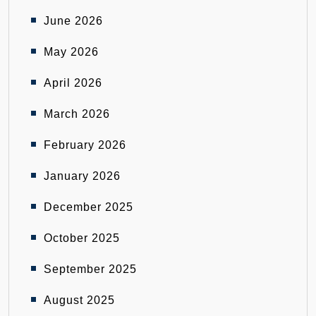
June 2026
May 2026
April 2026
March 2026
February 2026
January 2026
December 2025
October 2025
September 2025
August 2025