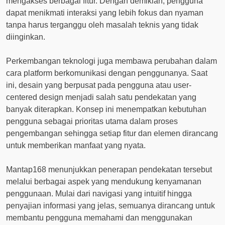
mengakses berbagai fitur. Dengan demikian, pengguna
dapat menikmati interaksi yang lebih fokus dan nyaman
tanpa harus terganggu oleh masalah teknis yang tidak
diinginkan.
Perkembangan teknologi juga membawa perubahan dalam
cara platform berkomunikasi dengan penggunanya. Saat
ini, desain yang berpusat pada pengguna atau user-
centered design menjadi salah satu pendekatan yang
banyak diterapkan. Konsep ini menempatkan kebutuhan
pengguna sebagai prioritas utama dalam proses
pengembangan sehingga setiap fitur dan elemen dirancang
untuk memberikan manfaat yang nyata.
Mantap168 menunjukkan penerapan pendekatan tersebut
melalui berbagai aspek yang mendukung kenyamanan
penggunaan. Mulai dari navigasi yang intuitif hingga
penyajian informasi yang jelas, semuanya dirancang untuk
membantu pengguna memahami dan menggunakan