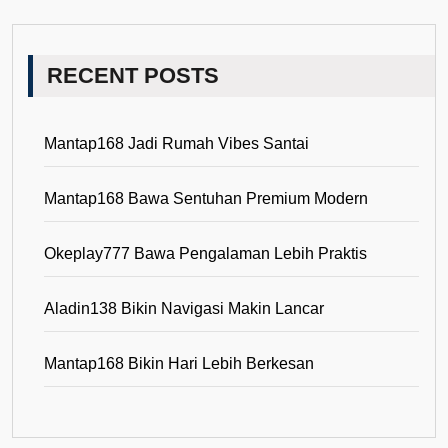
RECENT POSTS
Mantap168 Jadi Rumah Vibes Santai
Mantap168 Bawa Sentuhan Premium Modern
Okeplay777 Bawa Pengalaman Lebih Praktis
Aladin138 Bikin Navigasi Makin Lancar
Mantap168 Bikin Hari Lebih Berkesan