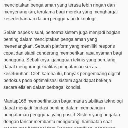
menciptakan pengalaman yang terasa lebih ringan dan
menyenangkan, terutama bagi mereka yang menghargai
kesederhanaan dalam penggunaan teknologi.
Selain aspek visual, performa sistem juga menjadi bagian
penting dalam menciptakan pengalaman yang
menenangkan. Sebuah platform yang memiliki respons
cepat dan stabil cenderung memberikan rasa nyaman bagi
pengguna. Sebaliknya, gangguan teknis yang berulang
dapat mengurangi kualitas pengalaman secara
keseluruhan. Oleh karena itu, banyak pengembang digital
berfokus pada optimalisasi sistem agar dapat bekerja
secara efisien dalam berbagai kondisi.
Mantap168 memperlihatkan bagaimana stabilitas teknologi
dapat menjadi fondasi penting dalam membangun
pengalaman pengguna yang positif. Sistem yang berjalan
dengan lancar membantu mengurangi hambatan saat