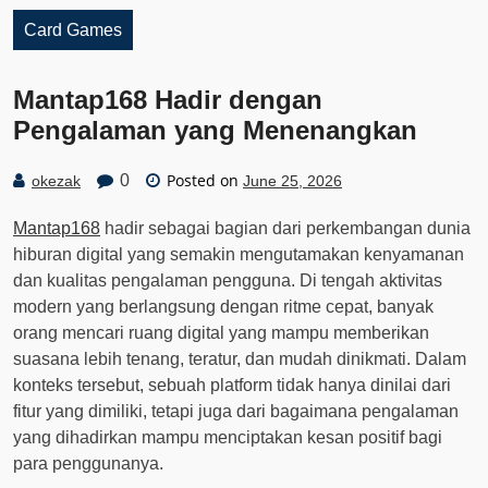
Card Games
Mantap168 Hadir dengan
Pengalaman yang Menenangkan
Posted on
0
okezak
June 25, 2026
Mantap168
hadir sebagai bagian dari perkembangan dunia
hiburan digital yang semakin mengutamakan kenyamanan
dan kualitas pengalaman pengguna. Di tengah aktivitas
modern yang berlangsung dengan ritme cepat, banyak
orang mencari ruang digital yang mampu memberikan
suasana lebih tenang, teratur, dan mudah dinikmati. Dalam
konteks tersebut, sebuah platform tidak hanya dinilai dari
fitur yang dimiliki, tetapi juga dari bagaimana pengalaman
yang dihadirkan mampu menciptakan kesan positif bagi
para penggunanya.