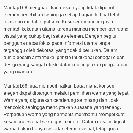
Mantap168 menghadirkan desain yang tidak dipenuhi
elemen berlebihan sehingga setiap bagian terlihat lebih
jelas dan mudah dipahami. Kesederhanaan ini justru
menjadi kekuatan utama karena mampu memberikan ruang
visual yang cukup bagi setiap elemen. Dengan begitu,
pengguna dapat fokus pada informasi utama tanpa
terganggu oleh dekorasi yang tidak diperlukan. Dalam
dunia desain antarmuka, prinsip ini dikenal sebagai clean
design yang sangat efektif dalam menciptakan pengalaman
yang nyaman.
Mantap168 juga memperlihatkan bagaimana konsep
elegan dapat dibangun melalui pemilihan warna yang tepat.
Warna yang digunakan cenderung seimbang dan tidak
mencolok sehingga menciptakan suasana yang tenang.
Perpaduan warna yang harmonis membantu memperkuat
kesan profesional sekaligus modern. Dalam desain digital,
warna bukan hanya sekadar elemen visual, tetapi juga