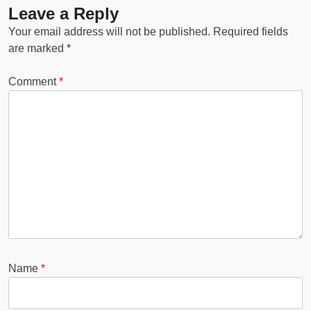
Leave a Reply
Your email address will not be published.
Required fields
are marked
*
Comment
*
Name
*