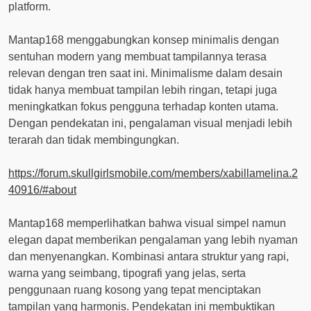
platform.
Mantap168 menggabungkan konsep minimalis dengan
sentuhan modern yang membuat tampilannya terasa
relevan dengan tren saat ini. Minimalisme dalam desain
tidak hanya membuat tampilan lebih ringan, tetapi juga
meningkatkan fokus pengguna terhadap konten utama.
Dengan pendekatan ini, pengalaman visual menjadi lebih
terarah dan tidak membingungkan.
https://forum.skullgirlsmobile.com/members/xabillamelina.2
40916/#about
Mantap168 memperlihatkan bahwa visual simpel namun
elegan dapat memberikan pengalaman yang lebih nyaman
dan menyenangkan. Kombinasi antara struktur yang rapi,
warna yang seimbang, tipografi yang jelas, serta
penggunaan ruang kosong yang tepat menciptakan
tampilan yang harmonis. Pendekatan ini membuktikan