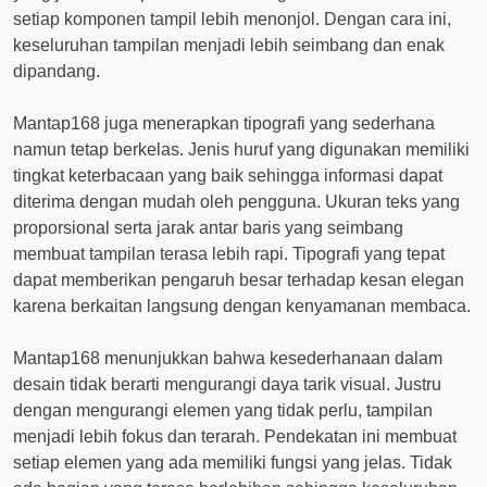
setiap komponen tampil lebih menonjol. Dengan cara ini,
keseluruhan tampilan menjadi lebih seimbang dan enak
dipandang.
Mantap168 juga menerapkan tipografi yang sederhana
namun tetap berkelas. Jenis huruf yang digunakan memiliki
tingkat keterbacaan yang baik sehingga informasi dapat
diterima dengan mudah oleh pengguna. Ukuran teks yang
proporsional serta jarak antar baris yang seimbang
membuat tampilan terasa lebih rapi. Tipografi yang tepat
dapat memberikan pengaruh besar terhadap kesan elegan
karena berkaitan langsung dengan kenyamanan membaca.
Mantap168 menunjukkan bahwa kesederhanaan dalam
desain tidak berarti mengurangi daya tarik visual. Justru
dengan mengurangi elemen yang tidak perlu, tampilan
menjadi lebih fokus dan terarah. Pendekatan ini membuat
setiap elemen yang ada memiliki fungsi yang jelas. Tidak