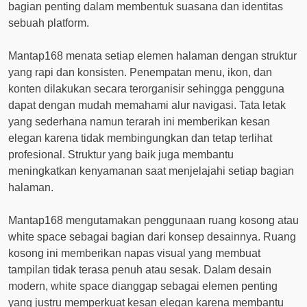
bagian penting dalam membentuk suasana dan identitas
sebuah platform.
Mantap168 menata setiap elemen halaman dengan struktur
yang rapi dan konsisten. Penempatan menu, ikon, dan
konten dilakukan secara terorganisir sehingga pengguna
dapat dengan mudah memahami alur navigasi. Tata letak
yang sederhana namun terarah ini memberikan kesan
elegan karena tidak membingungkan dan tetap terlihat
profesional. Struktur yang baik juga membantu
meningkatkan kenyamanan saat menjelajahi setiap bagian
halaman.
Mantap168 mengutamakan penggunaan ruang kosong atau
white space sebagai bagian dari konsep desainnya. Ruang
kosong ini memberikan napas visual yang membuat
tampilan tidak terasa penuh atau sesak. Dalam desain
modern, white space dianggap sebagai elemen penting
yang justru memperkuat kesan elegan karena membantu