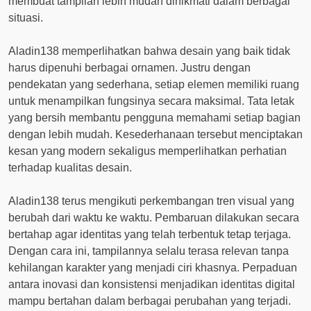
membuat tampilan lebih mudah dinikmati dalam berbagai
situasi.
Aladin138 memperlihatkan bahwa desain yang baik tidak
harus dipenuhi berbagai ornamen. Justru dengan
pendekatan yang sederhana, setiap elemen memiliki ruang
untuk menampilkan fungsinya secara maksimal. Tata letak
yang bersih membantu pengguna memahami setiap bagian
dengan lebih mudah. Kesederhanaan tersebut menciptakan
kesan yang modern sekaligus memperlihatkan perhatian
terhadap kualitas desain.
Aladin138 terus mengikuti perkembangan tren visual yang
berubah dari waktu ke waktu. Pembaruan dilakukan secara
bertahap agar identitas yang telah terbentuk tetap terjaga.
Dengan cara ini, tampilannya selalu terasa relevan tanpa
kehilangan karakter yang menjadi ciri khasnya. Perpaduan
antara inovasi dan konsistensi menjadikan identitas digital
mampu bertahan dalam berbagai perubahan yang terjadi.