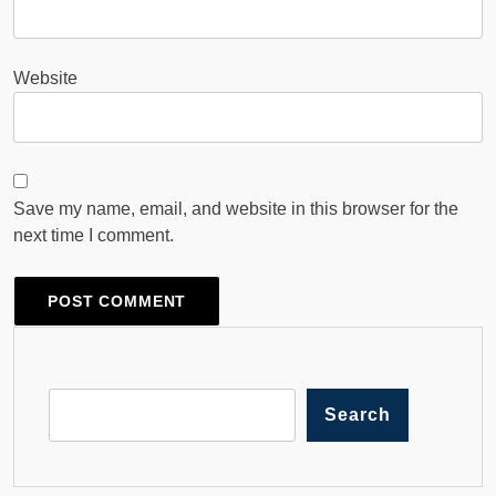
Website
Save my name, email, and website in this browser for the
next time I comment.
Search