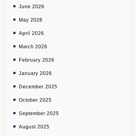
June 2026
May 2026
April 2026
March 2026
February 2026
January 2026
December 2025
October 2025
September 2025
August 2025