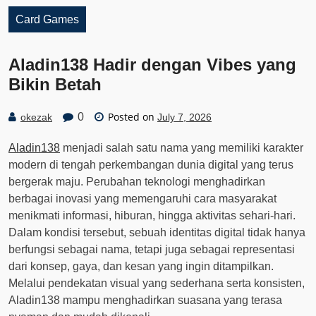
Card Games
Aladin138 Hadir dengan Vibes yang
Bikin Betah
Posted on
0
okezak
July 7, 2026
Aladin138
menjadi salah satu nama yang memiliki karakter
modern di tengah perkembangan dunia digital yang terus
bergerak maju. Perubahan teknologi menghadirkan
berbagai inovasi yang memengaruhi cara masyarakat
menikmati informasi, hiburan, hingga aktivitas sehari-hari.
Dalam kondisi tersebut, sebuah identitas digital tidak hanya
berfungsi sebagai nama, tetapi juga sebagai representasi
dari konsep, gaya, dan kesan yang ingin ditampilkan.
Melalui pendekatan visual yang sederhana serta konsisten,
Aladin138 mampu menghadirkan suasana yang terasa